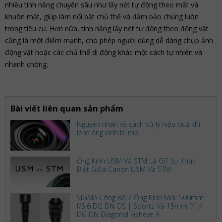
nhiều tính năng chuyên sâu như lấy nét tự động theo mắt và
khuôn mặt, giúp làm nổi bật chủ thể và đảm bảo chúng luôn
trong tiêu cự. Hơn nữa, tính năng lấy nét tự động theo động vật
cũng là một điểm mạnh, cho phép người dùng dễ dàng chụp ảnh
động vật hoặc các chủ thể di động khác một cách tự nhiên và
nhanh chóng.
Bài viết liên quan sản phẩm
Nguyên nhân và cách xử lý hiệu quả khi
lens ống kính bị mờ
Ống Kính USM Và STM Là Gì? Sự Khác
Biệt Giữa Canon USM Và STM
SIGMA Công Bố 2 Ống Kính Mới: 500mm
f/5.6 DG DN OS | Sports Và 15mm f/1.4
DG DN Diagonal Fisheye A