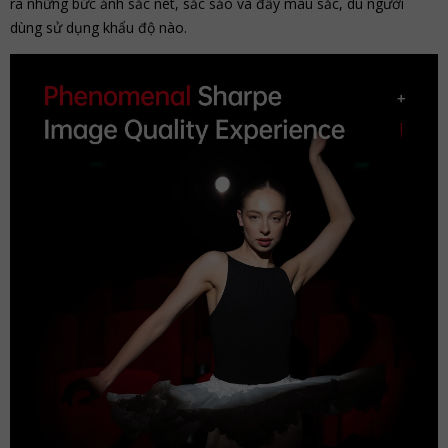
ra những bức ảnh sắc nét, sắc sảo và đầy màu sắc, dù người
dùng sử dụng khẩu độ nào.