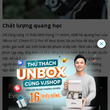
Chất lượng quang học
Với tổng cộng 15 thấu kính trong 11 nhóm, thiết kế quang học của
Viltrox AF 27mm f/1.2 Pro XF lens được tối ưu hóa để duy trì độ
phân giải xuất sắc trên toàn bộ phạm vi lấy nét. Nhờ vào cấu trúc
phức tạp này, ống kính có khả năng tái tạo hình ảnh sắc nét và chi
tiết, kể cả ở các cự ly lấy nét khác nhau. Điều này mang lại cho
người dùng sự tự tin trong việc chụp ảnh và làm nổi bật những
đặc điểm tinh tế của chủ thể một cách chân thực và ấn tượng.