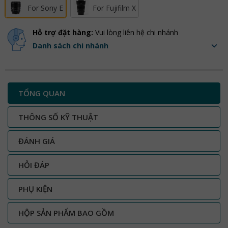
For Sony E
For Fujifilm X
Hỗ trợ đặt hàng:
Vui lòng liên hệ chi nhánh
Danh sách chi nhánh
TỔNG QUAN
THÔNG SỐ KỸ THUẬT
ĐÁNH GIÁ
HỎI ĐÁP
PHỤ KIỆN
HỘP SẢN PHẨM BAO GỒM