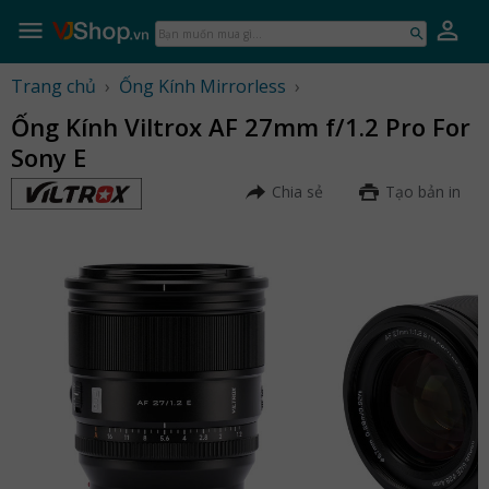
Skip
to
Bạn
content
muốn
mua
Trang chủ
›
Ống Kính Mirrorless
›
gì...
Ống Kính Viltrox AF 27mm f/1.2 Pro For
Sony E
Chia sẻ
Tạo bản in