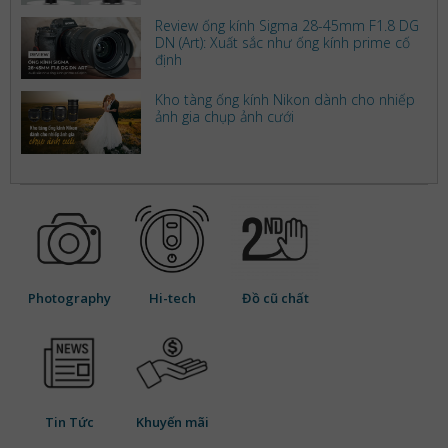
Review ống kính Sigma 28-45mm F1.8 DG
DN (Art): Xuất sắc như ống kính prime cố
định
Kho tàng ống kính Nikon dành cho nhiếp
ảnh gia chụp ảnh cưới
Photography
Hi-tech
Đồ cũ chất
Tin Tức
Khuyến mãi