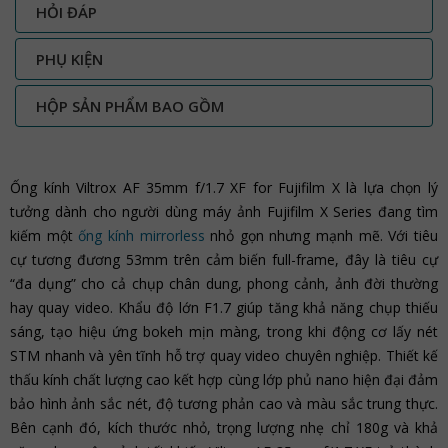
HỎI ĐÁP
PHỤ KIỆN
HỘP SẢN PHẨM BAO GỒM
Ống kính Viltrox AF 35mm f/1.7 XF for Fujifilm X là lựa chọn lý
tưởng dành cho người dùng máy ảnh Fujifilm X Series đang tìm
kiếm một
ống kính mirrorless
nhỏ gọn nhưng mạnh mẽ. Với tiêu
cự tương đương 53mm trên cảm biến full-frame, đây là tiêu cự
“đa dụng” cho cả chụp chân dung, phong cảnh, ảnh đời thường
hay quay video. Khẩu độ lớn F1.7 giúp tăng khả năng chụp thiếu
sáng, tạo hiệu ứng bokeh mịn màng, trong khi động cơ lấy nét
STM nhanh và yên tĩnh hỗ trợ quay video chuyên nghiệp. Thiết kế
thấu kính chất lượng cao kết hợp cùng lớp phủ nano hiện đại đảm
bảo hình ảnh sắc nét, độ tương phản cao và màu sắc trung thực.
Bên cạnh đó, kích thước nhỏ, trọng lượng nhẹ chỉ 180g và khả