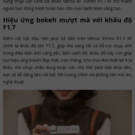
năng chụp cận cảnh tốt khiến Viltrox AF 35mm f/1.7 XF trở thành
người bạn đồng hành hoàn hảo cho mọi hành trình sáng tạo.
Hiệu ứng bokeh mượt mà với khẩu độ
F1.7
Điểm nổi bật đầu tiên phải kể đến trên Viltrox 35mm f/1.7 XF
chính là khẩu độ lớn F1.7, giúp thu sáng tốt và hỗ trợ chụp ảnh
trong điều kiện ánh sáng yếu. Bên cạnh đó, khẩu độ này còn giúp
tạo hiệu ứng bokeh đẹp mắt, mịn màng, tròn trịa nhờ thiết kế 9 lá
khẩu. Khi chụp chân dung hoặc các chủ thể tách biệt khỏi nền,
bạn sẽ dễ dàng làm nổi bật đối tượng chính với phông nền mờ ảo,
nghệ thuật.