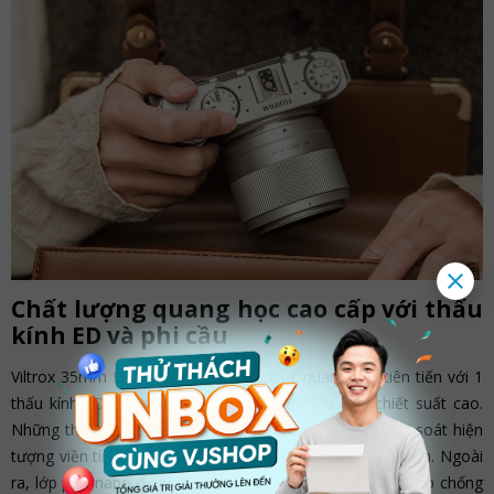
Chất lượng quang học cao cấp với thấu
kính ED và phi cầu
Viltrox 35mm f/1.7 XF sử dụng cấu trúc quang học tiên tiến với 1
thấu kính ED, 1 thấu kính phi cầu và 2 thấu kính chiết suất cao.
Những thành phần này giúp giảm thiểu quang sai, kiểm soát hiện
tượng viền tím và giữ độ sắc nét cao trên toàn khung hình. Ngoài
ra, lớp phủ nano được áp dụng trên bề mặt thấu kính giúp chống