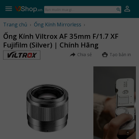
Skip
to
Bạn
content
muốn
mua
Trang chủ
›
Ống Kính Mirrorless
›
gì...
Ống Kính Viltrox AF 35mm F/1.7 XF
Fujifilm (Silver) | Chính Hãng
Chia sẻ
Tạo bản in