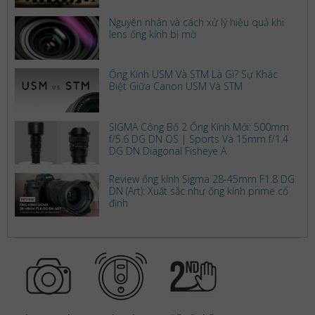
Nguyên nhân và cách xử lý hiệu quả khi
lens ống kính bị mờ
Ống Kính USM Và STM Là Gì? Sự Khác
Biệt Giữa Canon USM Và STM
SIGMA Công Bố 2 Ống Kính Mới: 500mm
f/5.6 DG DN OS | Sports Và 15mm f/1.4
DG DN Diagonal Fisheye A
Review ống kính Sigma 28-45mm F1.8 DG
DN (Art): Xuất sắc như ống kính prime cố
định