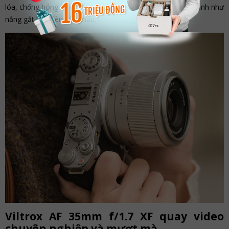
lóa, chống bóng ma hiệu quả khi chụp dưới nguồn sáng mạnh như
nắng gắt hay đèn sân khấu.
Viltrox AF 35mm f/1.7 XF quay video
chuyên nghiệp và mượt mà