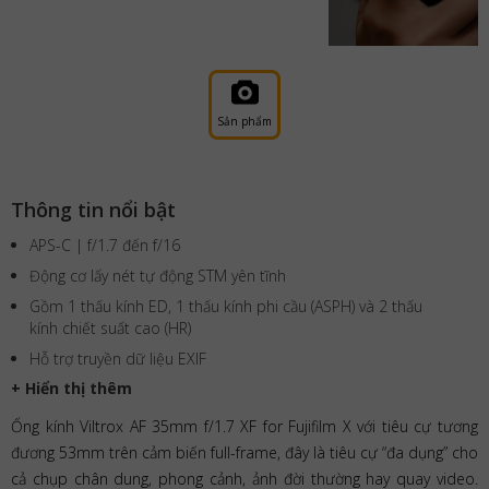
Sản phẩm
Thông tin nổi bật
APS-C | f/1.7 đến f/16
Động cơ lấy nét tự động STM yên tĩnh
Gồm 1 thấu kính ED, 1 thấu kính phi cầu (ASPH) và 2 thấu
kính chiết suất cao (HR)
Hỗ trợ truyền dữ liệu EXIF
+ Hiển thị thêm
Ống kính Viltrox AF 35mm f/1.7 XF for Fujifilm X với tiêu cự tương
đương 53mm trên cảm biến full-frame, đây là tiêu cự “đa dụng” cho
cả chụp chân dung, phong cảnh, ảnh đời thường hay quay video.