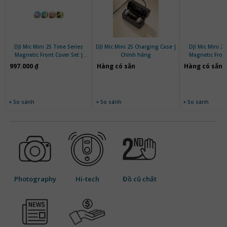
DJI Mic Mini 2S Time Series
DJI Mic Mini 2S Charging Case |
DJI Mic Mini 2S
Magnetic Front Cover Set |
Chính hãng
Magnetic Front
Chính hãng
Chính 
997.000 ₫
Hàng có sẵn
Hàng có sẵn
+ So sánh
+ So sánh
+ So sánh
Photography
Hi-tech
Đồ cũ chất