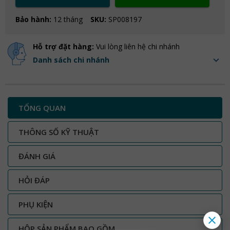
Bảo hành:
12 tháng
SKU:
SP008197
Hỗ trợ đặt hàng:
Vui lòng liên hệ chi nhánh
Danh sách chi nhánh
TỔNG QUAN
THÔNG SỐ KỸ THUẬT
ĐÁNH GIÁ
HỎI ĐÁP
PHỤ KIỆN
HỘP SẢN PHẨM BAO GỒM