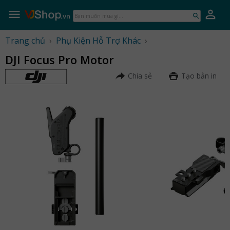
Skip
to
Bạn
content
muốn
mua
Trang chủ
›
Phụ Kiện Hỗ Trợ Khác
›
gì...
DJI Focus Pro Motor
Chia sẻ
Tạo bản in