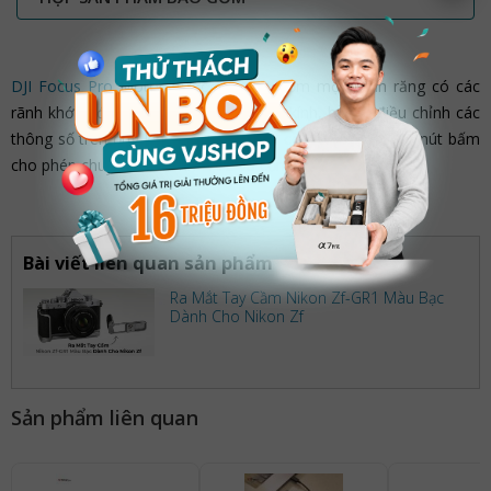
DJI Focus Pro Motor
được cấu tạo gồm một bánh răng có các
rãnh khớp với vòng Rail cuốn trên ống kính, hỗ trợ điều chỉnh các
thông số trên ống kính. Trên động cơ còn được tích hợp nút bấm
cho phép chuyển đổi kênh F/I/Z và cổng dữ liệu USB-C.
Bài viết liên quan sản phẩm
Ra Mắt Tay Cầm Nikon Zf-GR1 Màu Bạc
Dành Cho Nikon Zf
Sản phẩm liên quan