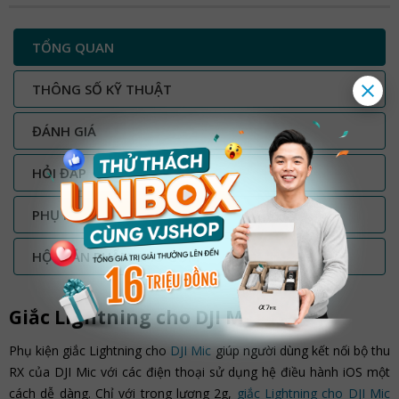
TỔNG QUAN
THÔNG SỐ KỸ THUẬT
ĐÁNH GIÁ
HỎI ĐÁP
PHỤ KIỆN
HỘP SẢN PHẨM BAO GỒM
Giắc Lightning cho DJI Mic
Phụ kiện giắc Lightning cho
DJI Mic
giúp người dùng kết nối bộ thu
RX của DJI Mic với các điện thoại sử dụng hệ điều hành iOS một
cách dễ dàng. Chỉ với trong lượng 2g,
giắc Lightning cho DJI Mic