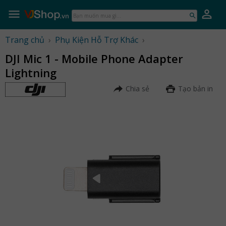
Skip
to
Bạn
content
muốn
mua
Trang chủ
›
Phụ Kiện Hỗ Trợ Khác
›
gì...
DJI Mic 1 - Mobile Phone Adapter
Lightning
Chia sẻ
Tạo bản in