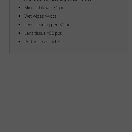
Mini air blower ×1 pc
Wet wipes ×4pcs
Lens cleaning pen ×1 pc
Lens tissue ×50 pcs
Portable case ×1 pc