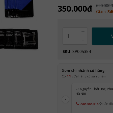
690.000đ
350.000đ
Giảm:
34
+
Count
-
SKU:
SP005354
Xem chi nhánh có hàng
11
Có
cửa hàng có sản phẩm
22 Nguyễn Thái Học, Phư
Hà Nội
‹
0965 505 515
Bản đồ