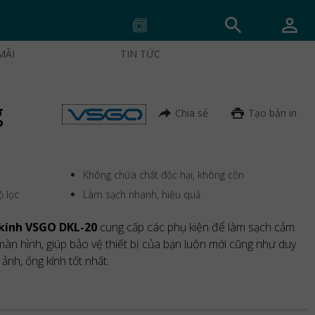
MÃI
TIN TỨC
g
Chia sẻ
Tạo bản in
Không chứa chất độc hại, không cồn
ộ lọc
Làm sạch nhanh, hiệu quả
 kính VSGO DKL-20
cung cấp các phụ kiện để làm sạch cảm
 màn hình, giúp bảo vệ thiết bị của bạn luôn mới cũng như duy
ảnh, ống kính tốt nhất.