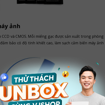
máy ảnh
ến CCD và CMOS. Mỗi miếng gạc được sản xuất trong phòng
đảm bảo có độ tinh khiết cao, làm sạch cảm biến máy ảnh