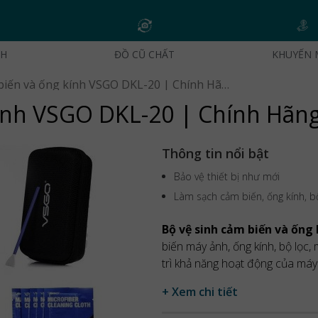
CH
ĐỒ CŨ CHẤT
KHUYẾN 
Bộ vệ sinh cảm biến và ống kính VSGO DKL-20 | Chính Hãng
kính VSGO DKL-20 | Chính Hãn
Thông tin nổi bật
Bảo vệ thiết bị như mới
Làm sạch cảm biến, ống kính, b
Bộ vệ sinh cảm biến và ống
biến máy ảnh, ống kính, bộ lọc,
trì khả năng hoạt động của máy 
+ Xem chi tiết