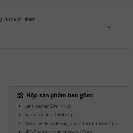
ng liên hệ chi nhánh
Hộp sản phẩm bao gồm:
Lens cleaner 30ml ×1 pc
Sensor cleaner 15ml ×1 pc
Microfiber lens cleaning cloth: 15cm×15cm×4 pcs
APS-C sensor cleaning swab ×6 pcs