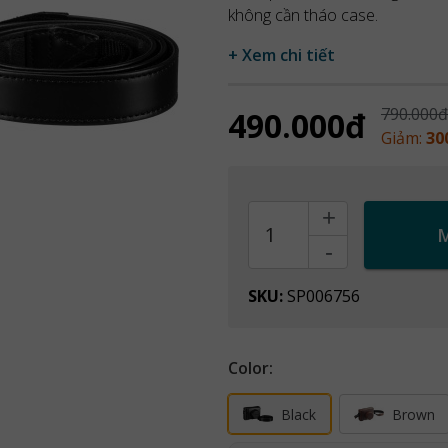
không cần tháo case.
+ Xem chi tiết
790.000đ
490.000đ
Giảm:
30
+
Count
-
SKU:
SP006756
Color:
Black
Brown