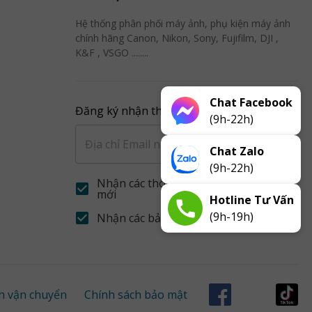
Hệ thống phân phối máy ảnh, phụ kiện máy ảnh
chính hãng Canon, Nikon, Sony, Fujifilm, DJI ,
K&F , VSGO ........
Chat Facebook
Đăng ký nhận thông báo từ VJ
(9h-22h)
Đăng ký
Chat Zalo
(9h-22h)
Nhận các thông báo khuyễn mãi
mới
Hotline Tư Vấn
(9h-19h)
Nhận các bản tin về sản phẩm mới
h vận chuyển
Chính sách bảo mật