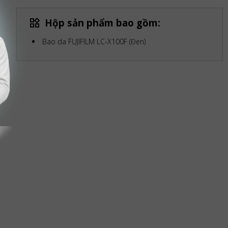
Hộp sản phẩm bao gồm:
Bao da FUJIFILM LC-X100F (Đen)