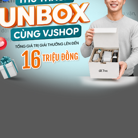
 máy ảnh kỹ thuật số FUJIFILM X100F. Với thiết kế vừa vặn,
này còn có thể sử dụng như một phụ kiện thời trang, giúp
đời thường. Đặc biệt, bao da có độ bám khá tốt, giúp tăng
o phép người dùng có thể tháo pin và thẻ nhớ dễ dàng mà