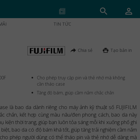
MÃI
TIN TỨC
Chia sẻ
Tạo bản in
00F
Cho phép truy cập pin và thẻ nhớ mà không
cần tháo case
Tăng độ bám, giúp cầm nắm chắc chắn
se là bao da dành riêng cho máy ảnh kỹ thuật số FUJIFILM
chắc chắn, kết hợp cùng màu nâu/đen phong cách, bao da này
 kiện thời trang, giúp bạn luôn tỏa sáng mỗi khi xuống phố ghi
 biệt, bao da có độ bám khá tốt, giúp tăng trải nghiệm cầm nắm
, cho phép người dùng có thể tháo pin và thẻ nhớ dễ dàng mà