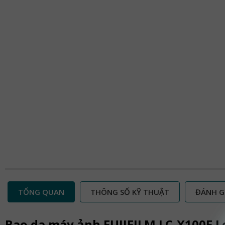
TỔNG QUAN
THÔNG SỐ KỸ THUẬT
ĐÁNH G
Bao da máy ảnh FUJIFILM LC-X100F L