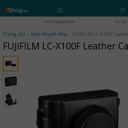
Skip
to
content
PHOTOGRAPHY
HI-TE
Trang chủ
›
Siêu Khuyến Mại
›
FUJIFILM LC-X100F Leathe
FUJIFILM LC-X100F Leather Ca