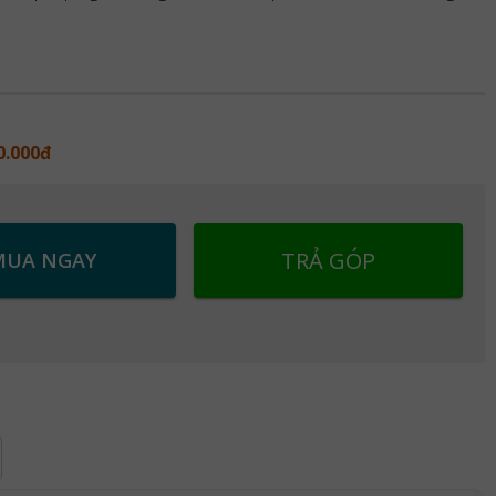
0.000đ
TRẢ GÓP
MUA NGAY