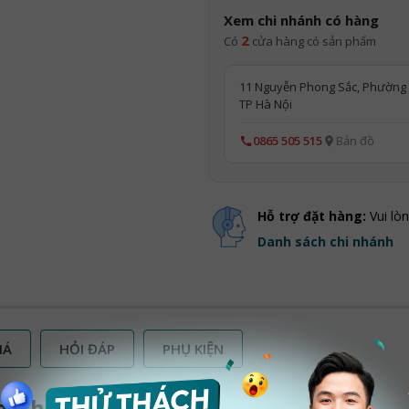
Xem chi nhánh có hàng
2
Có
cửa hàng có sản phẩm
11 Nguyễn Phong Sắc, Phường 
TP Hà Nội
0865 505 515
Bản đồ
Hỗ trợ đặt hàng:
Vui lò
Danh sách chi nhánh
IÁ
HỎI ĐÁP
PHỤ KIỆN
eather Case