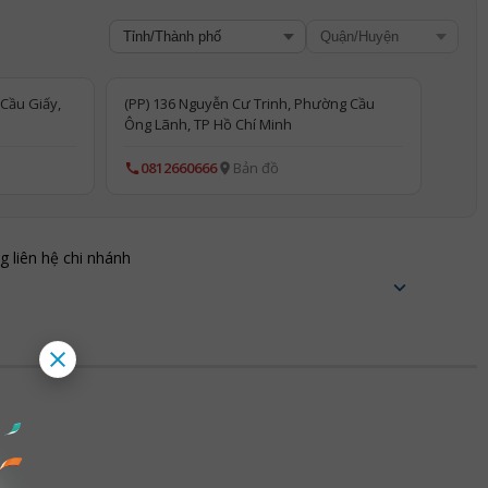
Cầu Giấy,
(PP) 136 Nguyễn Cư Trinh, Phường Cầu
Ông Lãnh, TP Hồ Chí Minh
0812660666
Bản đồ
ng liên hệ chi nhánh