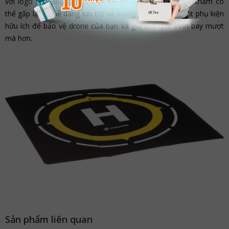
với logo Insta360 ở giữa màu đen. Khi không sử dụng, thảm có
thể gấp lại để dễ dàng lưu trữ và mang theo. Đây là một phụ kiện
hữu ích để bảo vệ drone của bạn và giữ cho quá trình bay mượt
mà hơn.
Sản phẩm liên quan