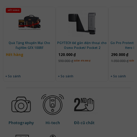
HẾT HÀNG
Quà Tặng Khuyến Mại Cho
PGYTECH Đế gắn điện thoại cho
Go Pro Protecti
Fujifilm GFX 100RF
Osmo Pocket/ Pocket 2
Hero 8 
Hết hàng
120.000 ₫
290.000 ₫
590.000 ₫
1.350.000 ₫
GIẢM 470.000 ₫
GIẢM 1
+ So sánh
+ So sánh
+ So sánh
Photography
Hi-tech
Đồ cũ chất