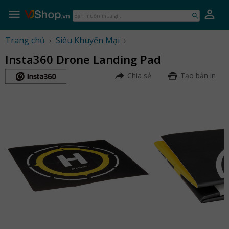
Skip
to
Bạn
content
muốn
mua
Trang chủ
›
Siêu Khuyến Mại
›
gì...
Insta360 Drone Landing Pad
Chia sẻ
Tạo bản in