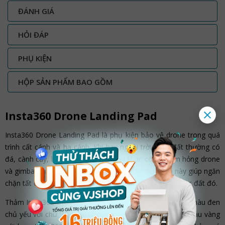
ĐÁNH GIÁ
HỎI ĐÁP
PHỤ KIỆN
HỘP SẢN PHẨM BAO GỒM
Insta360 Drone Landing Pad
Insta360 Drone Landing Pad là phụ kiện bảo vệ drone trong quá
trình cất cánh và hạ cánh. Khi bay ngoài trời, mặt đất thường có
đá, cành cây, bụi bẩn và các vật liệu khác có thể làm hỏng drone
và gimbal nhạy cảm.
Phụ kiện flycam
thảm hạ cánh này giúp ngăn
chặn tất cả mảnh vụi, bụi bẩn bằng cách che phủ khu vực đất đó.
Thảm Insta360 Drone Landing Pad có hai mặt, một mặt màu đen
chủ yếu với chữ “H” màu trắng lớn, mặt sau chủ yếu là màu vàng