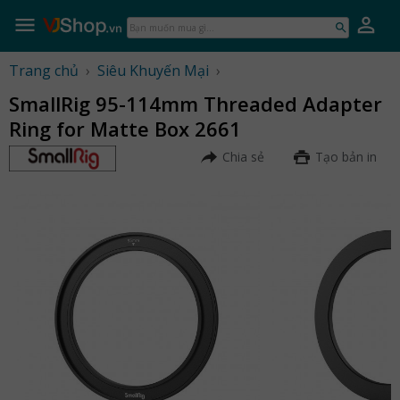
Skip
to
Bạn
content
muốn
mua
Trang chủ
›
Siêu Khuyến Mại
›
gì...
SmallRig 95-114mm Threaded Adapter
Ring for Matte Box 2661
Chia sẻ
Tạo bản in