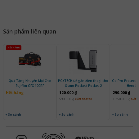
Sản phẩm liên quan
HẾT HÀNG
Quà Tặng Khuyến Mại Cho
PGYTECH Đế gắn điện thoại cho
Go Pro Protecti
Fujifilm GFX 100RF
Osmo Pocket/ Pocket 2
Hero 8 
Hết hàng
120.000 ₫
290.000 ₫
590.000 ₫
1.350.000 ₫
GIẢM 470.000 ₫
GIẢM 1
+ So sánh
+ So sánh
+ So sánh