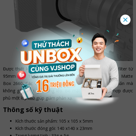
Được thiết kế để cho phép các ống kính có đường kính filter từ
95mm đến 114mm gắn được vào SmallRig Lightweight Matte
Box 2660. Các vòng cố định
ống kính
một cách chắc chắn mà
không gây cảm giác lỏng lẻo. Bề mặt của vòng điều hợp được
phủ một lớp mờ giúp giảm phản xạ.
Thông số kỹ thuật
Kích thước sản phẩm: 105 x 105 x 5mm
Kích thước đóng gói: 140 x140 x 23mm
Trọng lượng tịnh : 33g ± 5g