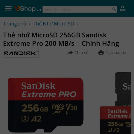
Skip
to
Bạn
content
muốn
mua
Trang chủ
›
Thẻ Nhớ Micro SD
›
gì...
Thẻ nhớ MicroSD 256GB Sandisk
Extreme Pro 200 MB/s | Chính Hãng
Chia sẻ
Tạo bản in