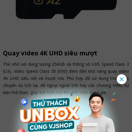
Quay video 4K UHD siêu mượt
Thẻ nhớ với dung lượng 256GB và thông số UHS Speed Class 3
(U3), Video Speed Class 30 (V30) đem đến khả năng quay video
4K UHD siêu nét và mượt mà. Phù hợp để sử dụng trong các
chuyến du lịch xa, dã ngoại ngoài trời hay các chương trình, sự
kiện thể thao, giúp bắt trọn mọi khoảnh khắc đáng giá.