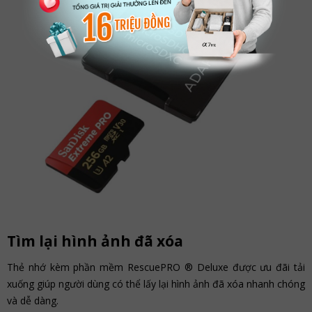
Tìm lại hình ảnh đã xóa
Thẻ nhớ kèm phần mềm RescuePRO ® Deluxe được ưu đãi tải
xuống giúp người dùng có thể lấy lại hình ảnh đã xóa nhanh chóng
và dễ dàng.