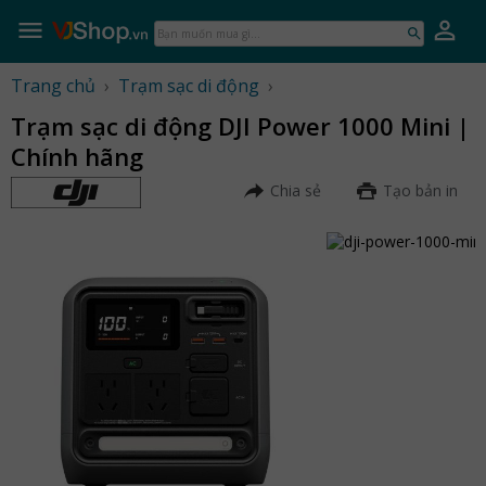
Skip
to
Bạn
content
muốn
mua
Trang chủ
›
Trạm sạc di động
›
gì...
Trạm sạc di động DJI Power 1000 Mini |
Chính hãng
Chia sẻ
Tạo bản in