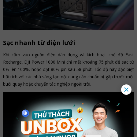
Sạc nhanh từ điện lưới
Khi cắm vào nguồn điện dân dụng và kích hoạt chế độ Fast
Recharge, DJI Power 1000 Mini chỉ mất khoảng 75 phút để sạc từ
0% lên 100%, hoặc đạt 80% pin sau 58 phút. Tốc độ này đặc biệt
hữu ích với các nhà sáng tạo nội dung cần chuẩn bị gấp trước một
buổi quay hoặc chuyến tác nghiệp ngoài trời.