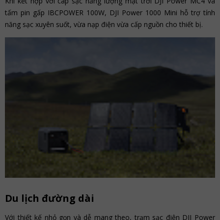
Khi kết hợp với cáp sạc năng lượng mặt trời DJI Power MC4 và
tấm pin gấp IBCPOWER 100W, DJI Power 1000 Mini hỗ trợ tính
năng sạc xuyên suốt, vừa nạp điện vừa cấp nguồn cho thiết bị.
Du lịch đường dài
Với thiết kế nhỏ gọn và dễ mang theo, trạm sạc điện DJI Power