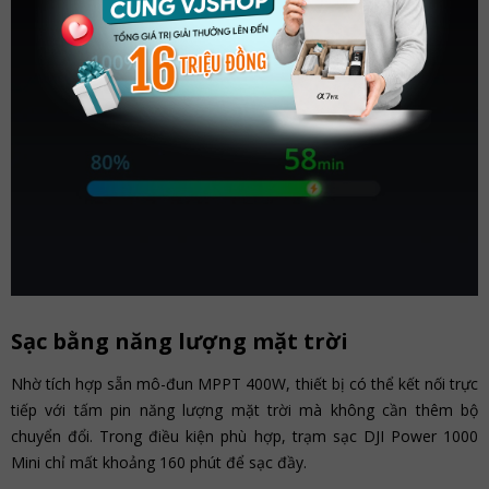
Sạc bằng năng lượng mặt trời
Nhờ tích hợp sẵn mô-đun MPPT 400W, thiết bị có thể kết nối trực
tiếp với tấm pin năng lượng mặt trời mà không cần thêm bộ
chuyển đổi. Trong điều kiện phù hợp, trạm sạc DJI Power 1000
Mini chỉ mất khoảng 160 phút để sạc đầy.