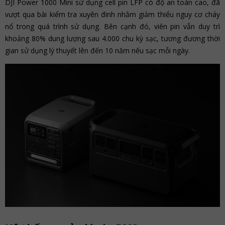
DJI Power 1000 Mini sử dụng cell pin LFP có độ an toàn cao, đã
vượt qua bài kiểm tra xuyên đinh nhằm giảm thiểu nguy cơ cháy
nổ trong quá trình sử dụng. Bên cạnh đó, viên pin vẫn duy trì
khoảng 80% dung lượng sau 4.000 chu kỳ sạc, tương đương thời
gian sử dụng lý thuyết lên đến 10 năm nếu sạc mỗi ngày.