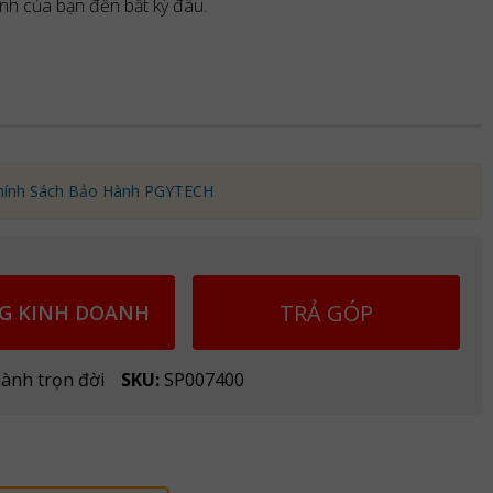
ảnh của bạn đến bất kỳ đâu.
hính Sách Bảo Hành PGYTECH
TRẢ GÓP
G KINH DOANH
ành trọn đời
SKU:
SP007400