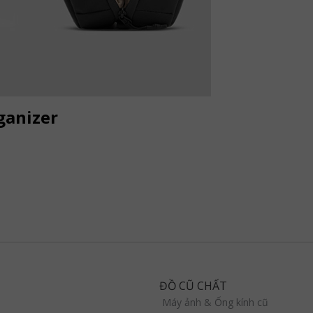
ganizer
ĐỒ CŨ CHẤT
Máy ảnh & Ống kính cũ