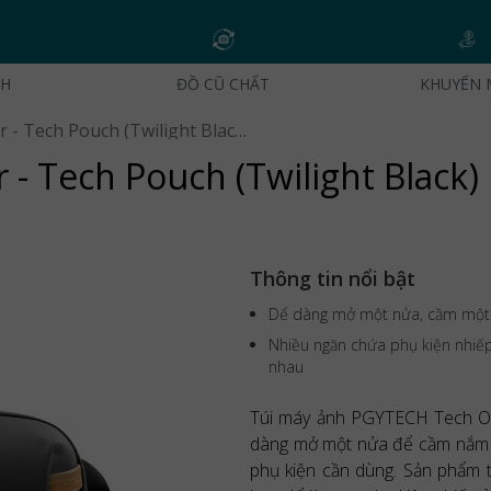
CH
ĐỒ CŨ CHẤT
KHUYẾN 
PGYTECH Mini Tech Organizer - Tech Pouch (Twilight Black) | Chính Hãng
- Tech Pouch (Twilight Black)
Thông tin nổi bật
Dể dàng mở một nửa, cầm một t
Nhiều ngăn chứa phụ kiện nhiế
nhau
Túi máy ảnh PGYTECH Tech Org
dàng mở một nửa để cầm nắm bằ
phụ kiện cần dùng. Sản phẩm t