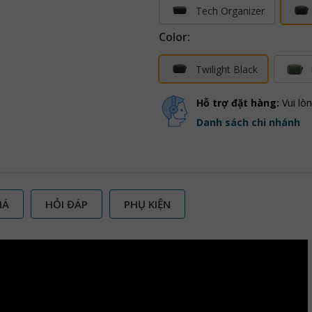
Tech Organizer
Color:
Twilight Black
Hỗ trợ đặt hàng:
Vui lò
Danh sách chi nhánh
IÁ
HỎI ĐÁP
PHỤ KIỆN