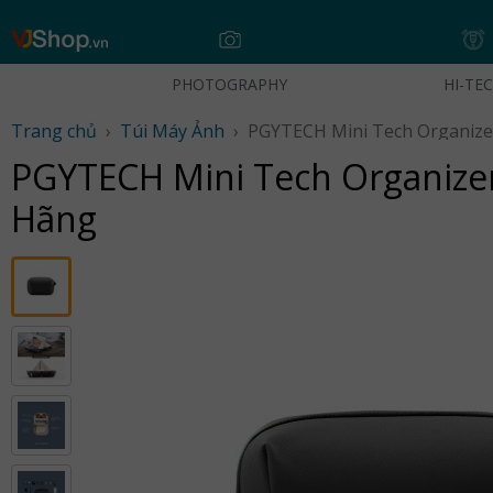
Skip
to
content
PHOTOGRAPHY
HI-TE
Trang chủ
›
Túi Máy Ảnh
›
PGYTECH Mini Tech Organizer 
Hãng