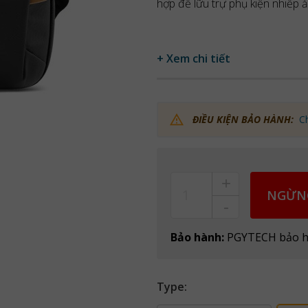
hợp để lữu trự phụ kiện nhiếp 
+ Xem chi tiết
ĐIỀU KIỆN BẢO HÀNH:
C
+
Count
NGỪN
-
Bảo hành:
PGYTECH bảo h
Type: