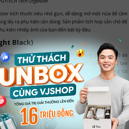
 PGYTECH Tech Organizer
zer kích thước siêu nhỏ gọn, dễ dàng mở một nửa để cầm
ng lấy ra phụ kiện cần dùng. Sản phẩm tích hợp sẵn chô để
phụ kiện nhiếp ảnh của bạn đến bất kỳ đâu.
ght Black)
hiện theo phong cách Origami với phương pháp mở vỏ sò
Mini Tech Organizer
sở hữu thiết kế nhỏ gọn và được tạo
 cho các thiết bị công nghệ bên trong túi. Bên trong túi
 mái sắp xếp các phụ kiện theo ý mình.