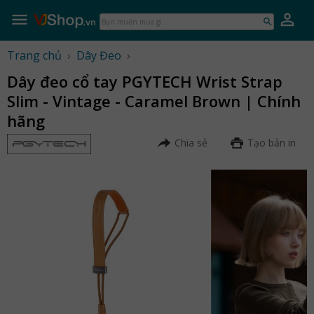
Skip
to
Bạn
content
muốn
mua
Trang chủ
›
Dây Đeo
›
gì...
Dây đeo cổ tay PGYTECH Wrist Strap
Slim - Vintage - Caramel Brown | Chính
hãng
Chia sẻ
Tạo bản in