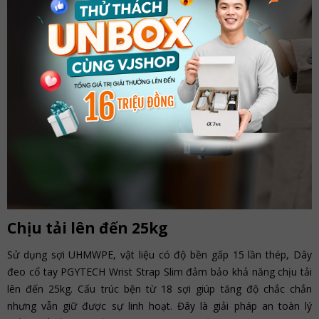
Chịu tải lên đến 25kg
Sử dụng sợi UHMWPE, vật liệu có độ bền gấp 15 lần thép, Dây
đeo cổ tay PGYTECH Wrist Strap Slim đảm bảo khả năng chịu tải
lên đến 25kg. Cấu trúc bện từ 18 sợi giúp tăng độ chắc chắn
nhưng vẫn giữ được sự linh hoạt. Đây là giải pháp an toàn lý