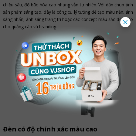
chiều sâu, độ bão hòa cao nhưng vẫn tự nhiên. Với dân chụp ảnh
sản phẩm sáng tạo, đây là công cụ lý tưởng để tạo màu nền, ánh
sáng nhấn, ánh sáng trang trí hoặc các concept màu sắc độc đáo
cho quảng cáo và branding.
Đèn có độ chính xác màu cao