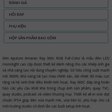
ĐÁNH GIÁ
HỎI ĐÁP
PHỤ KIỆN
HỘP SẢN PHẨM BAO GỒM
Đèn Aputure Amaran Ray 360c RGB Full-Color là mẫu đèn LED
monolight cao cấp được thiết kế dành riêng cho các nhiếp ảnh gia
và nhà sáng tạo nội dung chuyên nghiệp. Sở hữu công suất mạnh
mẽ 360W, khả năng tái tạo màu chính xác, dải nhiệt độ màu cực
rộng và hệ sinh thái điều khiển linh hoạt, Ray 360C đáp ứng hoàn
hảo các yêu cầu khắt khe trong chụp ảnh sản phẩm, quay TVC,
quay studio, podcast và video thương mại. Thiết kế all-in-one đạt
chuẩn IP54 giúp đèn vừa mạnh mẽ, vừa bền bỉ, phù hợp cho cả
môi trường studio cố định lẫn các buổi setup linh hoạt.