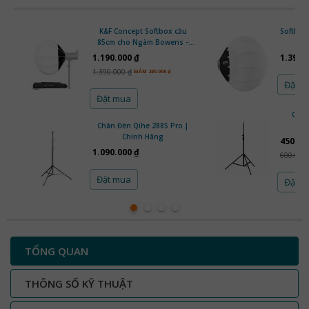
K&F Concept Softbox cầu
Softbox
85cm cho Ngàm Bowens -
65
KF18.0009V1
1.190.000 ₫
1.390.
1.390.000 ₫
GIẢM 200.000 ₫
Đặt 
Đặt mua
Chân
Chân Đèn Qihe 288S Pro |
Chính Hãng
450.00
1.090.000 ₫
600.000
Đặt mua
Đặt 
TỔNG QUAN
THÔNG SỐ KỸ THUẬT