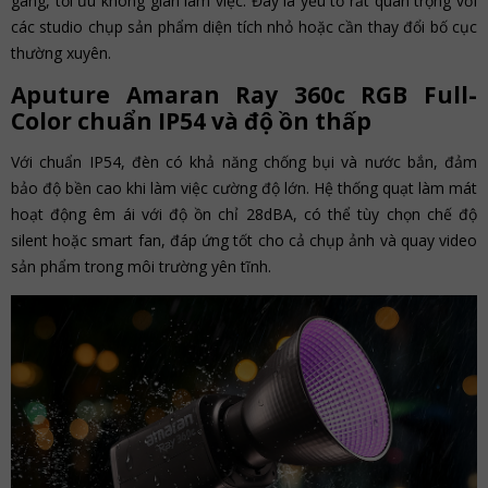
gàng, tối ưu không gian làm việc. Đây là yếu tố rất quan trọng với
các studio chụp sản phẩm diện tích nhỏ hoặc cần thay đổi bố cục
thường xuyên.
Aputure Amaran Ray 360c RGB Full-
Color chuẩn IP54 và độ ồn thấp
Với chuẩn IP54, đèn có khả năng chống bụi và nước bắn, đảm
bảo độ bền cao khi làm việc cường độ lớn. Hệ thống quạt làm mát
hoạt động êm ái với độ ồn chỉ 28dBA, có thể tùy chọn chế độ
silent hoặc smart fan, đáp ứng tốt cho cả chụp ảnh và quay video
sản phẩm trong môi trường yên tĩnh.