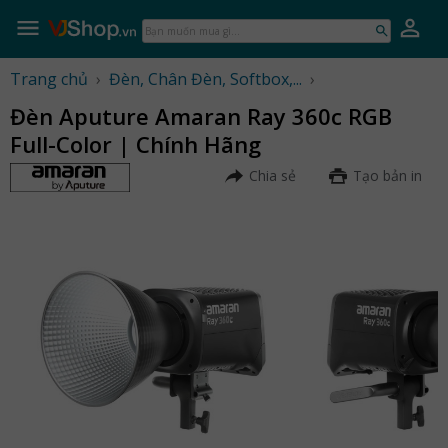
Skip
to
Bạn
content
muốn
mua
Trang chủ
›
Đèn, Chân Đèn, Softbox,...
›
gì...
Đèn Aputure Amaran Ray 360c RGB
Full-Color | Chính Hãng
Chia sẻ
Tạo bản in