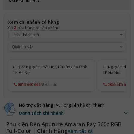
SKU:
SP009708
Xem chi nhánh có hàng
2
Có
cửa hàng có sản phẩm
(PP) 22 Nguyễn Thái Học, Phường Ba Đình,
11 Nguyễn Phong
TP Hà Nội
TP Hà Nội
0813 660 666
Bản đồ
0865 505 515
Hỗ trợ đặt hàng:
Vui lòng liên hệ chi nhánh
Danh sách chi nhánh
Phụ kiện Đèn Aputure Amaran Ray 360c RGB
Full-Color | Chính Hãng
Xem tất cả