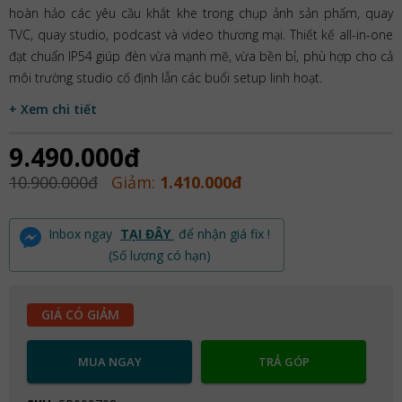
hoàn hảo các yêu cầu khắt khe trong chụp ảnh sản phẩm, quay
TVC, quay studio, podcast và video thương mại. Thiết kế all-in-one
đạt chuẩn IP54 giúp đèn vừa mạnh mẽ, vừa bền bỉ, phù hợp cho cả
môi trường studio cố định lẫn các buổi setup linh hoạt.
+ Xem chi tiết
9.490.000đ
10.900.000đ
Giảm:
1.410.000đ
Inbox ngay
TẠI ĐÂY
để nhận giá fix !
(Số lượng có hạn)
GIÁ CÓ GIẢM
MUA NGAY
TRẢ GÓP