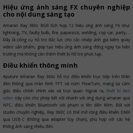
Hiệu ứng ánh sáng FX chuyên nghiệp
cho nội dung sáng tạo
Amaran Ray 360c RGB tích hợp 12 hiệu ứng ánh sáng FX như:
lightning, TV, faulty bulb, fire, paparazzi, welding, cop car, party,…
Đây là công cụ hỗ trợ đắc lực cho các nhiếp ảnh gia kiêm quay
video sản phẩm, giúp tạo hiệu ứng ánh sáng động ngay tại hiện
trường mà không cần thêm thiết bị hỗ trợ phức tạp.
Điều khiển thông minh
Aputure Amaran Ray 360c hỗ trợ điều khiển trực tiếp trên thân
đèn thông qua màn hình TFT và núm FlowTurn, mang lại cảm
giác điều chỉnh chính xác và trực quan. Ngoài ra,
thiết bị làm
video
này còn cho phép kết nối nhanh với ứng dụng amaran qua
NFC, điều khiển Bluetooth với phạm vi lên đến 80m. Đối với
studio chuyên nghiệp, Ray 360C có thể mở rộng điều khiển DMX
qua USB-C (thông qua adapter tùy chọn), phù hợp với các hệ
thống ánh sáng nhiều đèn.