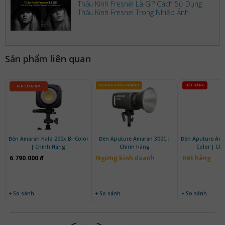
Thấu Kính Fresnel Là Gì? Cách Sử Dụng
Thấu Kính Fresnel Trong Nhiếp Ảnh
Sản phẩm liên quan
NGỪNG KINH DOANH
HẾT HÀNG
GIÁ CÓ GIẢM
Đèn Amaran Halo 200x Bi-Color
Đèn Aputure Amaran 300C |
Đèn Aputure Ama
| Chính Hãng
Chính hãng
Color |
6.790.000 ₫
Ngừng kinh doanh
Hết hàng
+ So sánh
+ So sánh
+ So sánh