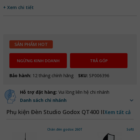
+ Xem chi tiết
SẢN PHẨM HOT
NGỪNG KINH DOANH
TRẢ GÓP
Bảo hành:
12 tháng chính hãng
SKU:
SP006396
Hỗ trợ đặt hàng:
Vui lòng liên hệ chi nhánh
Danh sách chi nhánh
Phụ kiện Đèn Studio Godox QT400 II
Xem tất cả
Chân đèn godox 260T
Softbox