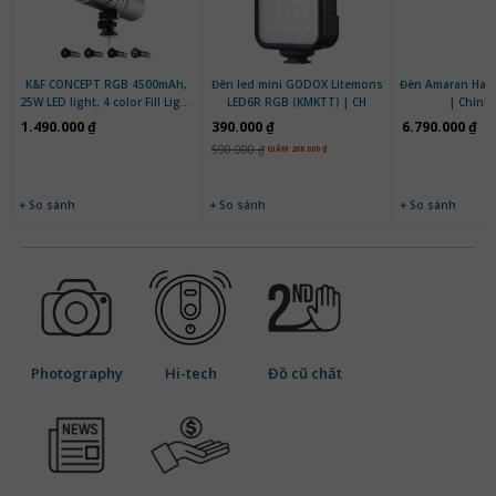
K&F CONCEPT RGB 4500mAh,
Đèn led mini GODOX Litemons
Đèn Amaran Halo
25W LED light, 4 color Fill Light
LED6R RGB (KMKTT) | CH
| Chính
- KF34.063 | Chính hãng
1.490.000 ₫
390.000 ₫
6.790.000 ₫
590.000 ₫
GIẢM 200.000 ₫
+ So sánh
+ So sánh
+ So sánh
Photography
Hi-tech
Đồ cũ chất