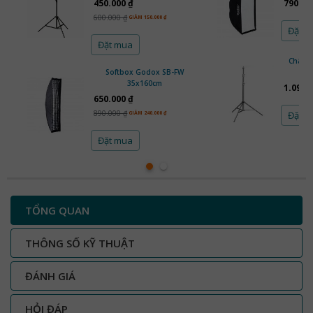
450.000 ₫
790.00
600.000 ₫
GIẢM 150.000 ₫
Đặt 
Đặt mua
Chân Đ
Softbox Godox SB-FW
35x160cm
1.090.
650.000 ₫
890.000 ₫
Đặt 
GIẢM 240.000 ₫
Đặt mua
TỔNG QUAN
THÔNG SỐ KỸ THUẬT
ĐÁNH GIÁ
HỎI ĐÁP