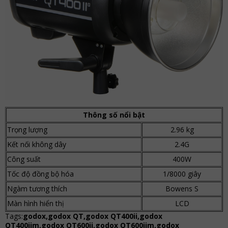
Thông số nổi bật
Trọng lượng
2.96 kg
Kết nối không dây
2.4G
Công suất
400W
Tốc độ đồng bộ hóa
1/8000 giây
Ngàm tương thích
Bowens S
Màn hình hiển thị
LCD
Tags:
godox,godox QT,godox QT400ii,godox
QT400iim,godox QT600ii,godox QT600iim,godox