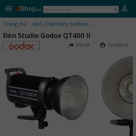
Skip
to
Bạn
content
muốn
mua
Trang chủ
›
Đèn, Chân Đèn, Softbox,...
›
gì...
Đèn Studio Godox QT400 II
Chia sẻ
Tạo bản in