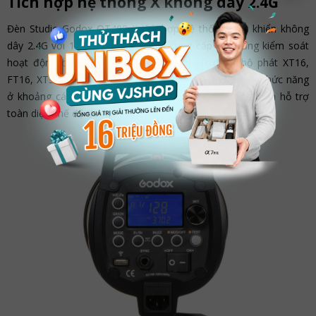
Tích hợp hệ thống X không dây 2.4G
Đèn Studio Godox QT400 II tích hợp hệ thống điều khiển không
dây 2.4G với 16 nhóm và 32 kênh cung cấp khả năng kiểm soát
hoạt động của đèn hiệu quả. Thiết bị sử dụng bộ phát XT16,
FT16, XT32 hoặc X1 tùy chọn cho phép điều khiển các chức năng
ở khoảng cách lên đến 164 inch. Bên cạnh đó,
đèn
còn hỗ trợ
toàn diện chế độ đồng bộ hóa tốc độ cao ở 1/8000s.