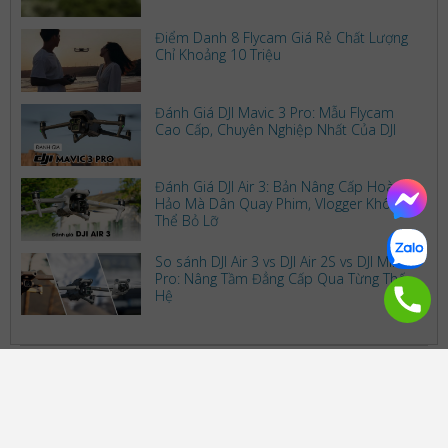
Điểm Danh 8 Flycam Giá Rẻ Chất Lượng
Chỉ Khoảng 10 Triệu
Đánh Giá DJI Mavic 3 Pro: Mẫu Flycam
Cao Cấp, Chuyên Nghiệp Nhất Của DJI
Đánh Giá DJI Air 3: Bản Nâng Cấp Hoàn
Hảo Mà Dân Quay Phim, Vlogger Không
Thể Bỏ Lỡ
So sánh DJI Air 3 vs DJI Air 2S vs DJI Mini 3
Pro: Nâng Tầm Đẳng Cấp Qua Từng Thế
Hệ