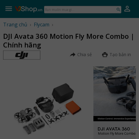
Skip
to
Bạn
content
muốn
mua
Trang chủ
›
Flycam
›
gì...
DJI Avata 360 Motion Fly More Combo |
Chính hãng
Chia sẻ
Tạo bản in