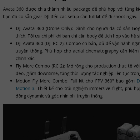
Avata 360 được chia thành nhiều package để phù hợp với từng ki
bạn đã có sẵn gear DJI đến các setup cần full kit để đi shoot ngay.
DJI Avata 360 (Drone Only): Dành cho người đã có sẵn Go
thích. Tối ưu chi phí khi bạn chỉ cần body để tích hợp vào hệ si
DJI Avata 360 (DJI RC 2): Combo cơ bản, đủ để vận hành nga
truyền thống. Phù hợp cho aerial cinematography cần ki
chính xác.
Fly More Combo (RC 2): Mở rộng cho production thực tế với 
đeo, giảm downtime, tăng thời lượng tác nghiệp liên tục tron
Motion Fly More Combo: Full kit cho FPV 360° bao gồm
D
Motion 3
. Thiết kế cho trải nghiệm immersive flight, phù h
động dynamic và góc nhìn phi truyền thống.