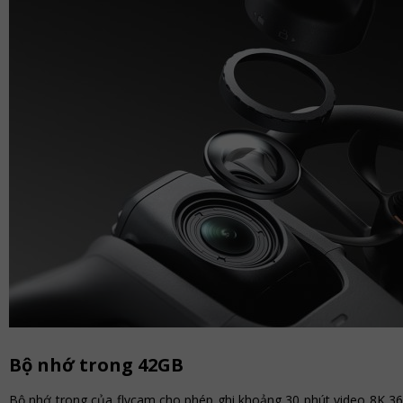
Bộ nhớ trong 42GB
Bộ nhớ trong của flycam cho phép ghi khoảng 30 phút video 8K 36