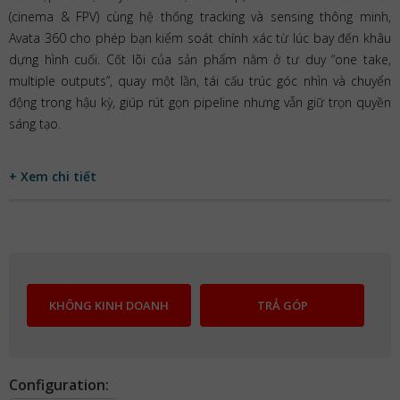
(cinema & FPV) cùng hệ thống tracking và sensing thông minh,
Avata 360 cho phép bạn kiểm soát chính xác từ lúc bay đến khâu
dựng hình cuối. Cốt lõi của sản phẩm nằm ở tư duy “one take,
multiple outputs”, quay một lần, tái cấu trúc góc nhìn và chuyển
động trong hậu kỳ, giúp rút gọn pipeline nhưng vẫn giữ trọn quyền
sáng tạo.
+ Xem chi tiết
KHÔNG KINH DOANH
TRẢ GÓP
Configuration: