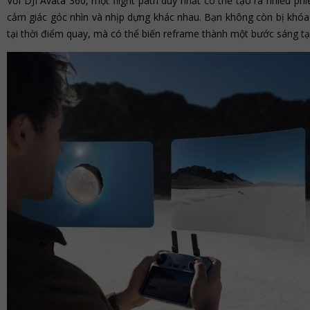
Với DJI Avata 360, một flight path duy nhất có thể tạo ra nhiều phi
cảm giác góc nhìn và nhịp dựng khác nhau. Bạn không còn bị khó
tại thời điểm quay, mà có thể biến reframe thành một bước sáng tạ