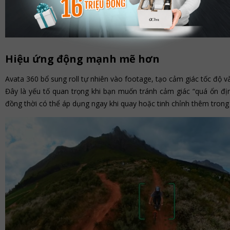
Hiệu ứng động mạnh mẽ hơn
Avata 360 bổ sung roll tự nhiên vào footage, tạo cảm giác tốc độ và
Đây là yếu tố quan trọng khi bạn muốn tránh cảm giác “quá ổn đị
đồng thời có thể áp dụng ngay khi quay hoặc tinh chỉnh thêm trong