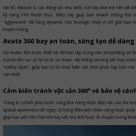
Với RC Motion 3, các động tác như drift, roll hay dive trở nên dễ 
kỹ năng FPV thuần thục. Điều này giúp bạn nhanh chóng thử 
“aggressive” để tăng dynamic cho footage, thay vì chỉ giới hạn ở
truyền thống.
Avata 360 bay an toàn, sáng tạo dễ dàng
DJI Avata 360 được thiết kế để bạn tập trung vào storytelling và t
vì phải liên tục xử lý rủi ro va chạm. Hệ thống sensing kết hợp tra
“safety layer”, giúp bạn tự tin thực hiện các shot phức tạp hơn m
cần thiết.
Cảm biến tránh vật cản 360° và bảo vệ cán
Trang bị LiDAR phía trước cùng khả năng nhận diện vật cản đa hướ
spatial awareness tốt ngay cả trong điều kiện thiếu sáng hoặc qu
giúp bạn yên tâm hơn khi bay sát chủ thể hoặc di chuyển trong khô