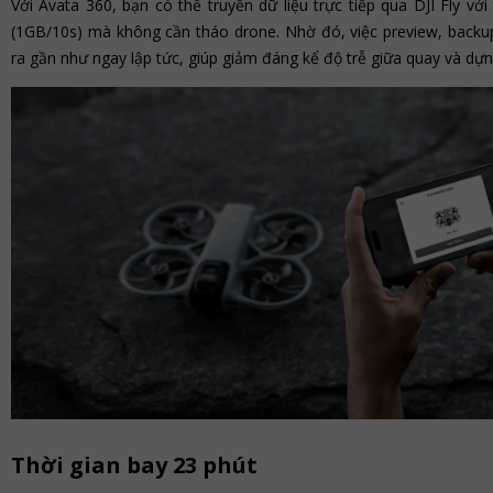
Với Avata 360, bạn có thể truyền dữ liệu trực tiếp qua DJI Fly v
(1GB/10s) mà không cần tháo drone. Nhờ đó, việc preview, backu
ra gần như ngay lập tức, giúp giảm đáng kể độ trễ giữa quay và dựn
Thời gian bay 23 phút