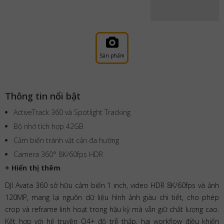
Sản phẩm
Thông tin nổi bật
ActiveTrack 360 và Spotlight Tracking
Bộ nhớ tích hợp 42GB
Cảm biến tránh vật cản đa hướng
Camera 360° 8K/60fps HDR
+ Hiển thị thêm
DJI Avata 360 sở hữu cảm biến 1 inch, video HDR 8K/60fps và ảnh
120MP, mang lại nguồn dữ liệu hình ảnh giàu chi tiết, cho phép
crop và reframe linh hoạt trong hậu kỳ mà vẫn giữ chất lượng cao.
Kết hợp với hệ truyền O4+ độ trễ thấp, hai workflow điều khiển