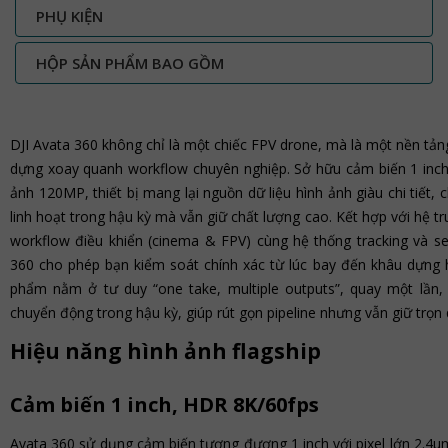
PHỤ KIỆN
HỘP SẢN PHẨM BAO GỒM
DJI Avata 360 không chỉ là một chiếc FPV drone, mà là một nền tả
dựng xoay quanh workflow chuyên nghiệp. Sở hữu cảm biến 1 inch
ảnh 120MP, thiết bị mang lại nguồn dữ liệu hình ảnh giàu chi tiết,
linh hoạt trong hậu kỳ mà vẫn giữ chất lượng cao. Kết hợp với hệ tr
workflow điều khiển (cinema & FPV) cùng hệ thống tracking và s
360 cho phép bạn kiểm soát chính xác từ lúc bay đến khâu dựng hì
phẩm nằm ở tư duy “one take, multiple outputs”, quay một lần, 
chuyển động trong hậu kỳ, giúp rút gọn pipeline nhưng vẫn giữ trọn
Hiệu năng hình ảnh flagship
Cảm biến 1 inch, HDR 8K/60fps
Avata 360 sử dụng cảm biến tương đương 1 inch với pixel lớn 2.4μ