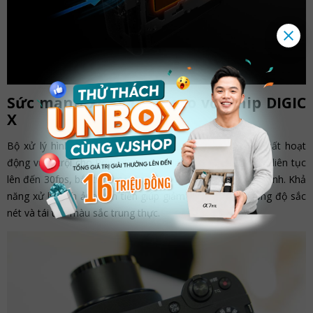
Sức mạnh xử lý đỉnh cao với chip DIGIC
X
Bộ xử lý hình ảnh DIGIC X mạnh mẽ mang đến hiệu suất hoạt
động vượt trội cho PowerShot V1. Máy có khả năng chụp liên tục
lên đến 30fps, bắt trọn mọi khoảnh khắc chuyển động nhanh. Khả
năng xử lý hình ảnh tiên tiến giúp giảm nhiễu, tăng cường độ sắc
nét và tái tạo màu sắc trung thực.