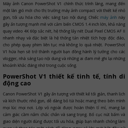
Máy ảnh Canon PowerShot V1 chính thức trình làng, mang đến
một làn gió mới cho thị trường máy ảnh compact với thiết kế nhỏ
gọn, tối ưu hóa cho việc sáng tạo nội dung. Chiếc
máy ảnh
này
gây ấn tượng mạnh mẽ với cảm biến CMOS 1.4 inch lớn, khả năng
quay video 4K 60p sắc nét, hệ thống lấy nét Dual Pixel CMOS AF II
nhanh nhạy và đặc biệt là hệ thống tản nhiệt tích hợp độc đáo,
cho phép quay phim liên tục mà không lo quá nhiệt. PowerShot
V1 hứa hẹn sẽ trở thành người bạn đồng hành lý tưởng cho các
vlogger, nhà sáng tạo nội dung và những ai đam mê ghi lại những
khoảnh khắc đáng nhớ trong cuộc sống.
PowerShot V1 thiết kế tinh tế, tính di
động cao
Canon PowerShot V1 gây ấn tượng với thiết kế tối giản, thanh lịch
và kích thước nhỏ gọn, dễ dàng bỏ túi hoặc mang theo bên mình
mọi lúc mọi nơi. Lớp vỏ ngoài được hoàn thiện tỉ mỉ, mang lại
cảm giác cầm nắm chắc chắn và sang trọng. Bố cục nút bấm và
giao diện người dùng được tối ưu hóa, giúp bạn nhanh chóng làm