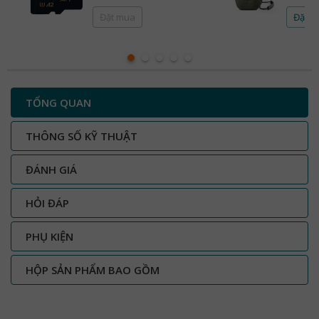
Đặt mua
Đặt 
TỔNG QUAN
THÔNG SỐ KỸ THUẬT
ĐÁNH GIÁ
HỎI ĐÁP
PHỤ KIỆN
HỘP SẢN PHẨM BAO GỒM