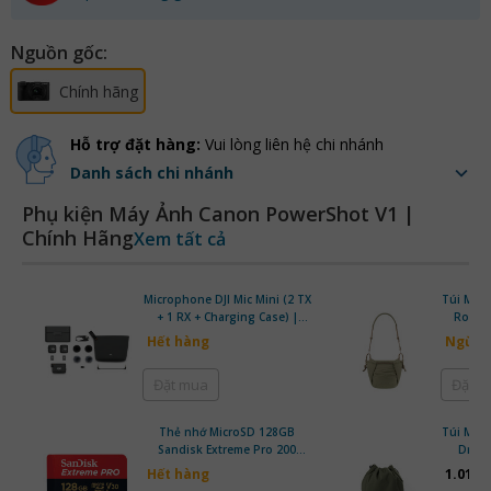
Nguồn gốc:
Chính hãng
Hỗ trợ đặt hàng:
Vui lòng liên hệ chi nhánh
Danh sách chi nhánh
Phụ kiện Máy Ảnh Canon PowerShot V1 |
Chính Hãng
Xem tất cả
Microphone DJI Mic Mini (2 TX
Túi Máy
+ 1 RX + Charging Case) |
Rope S
Chính Hãng
Hết hàng
Ngừng
Đặt mua
Đặt 
Thẻ nhớ MicroSD 128GB
Túi Máy
Sandisk Extreme Pro 200
Draws
MB/s | Chính Hãng
Hết hàng
1.010.