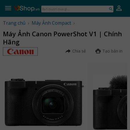
Skip
to
Bạn
content
muốn
mua
Trang chủ
›
Máy Ảnh Compact
›
gì...
Máy Ảnh Canon PowerShot V1 | Chính
Hãng
Chia sẻ
Tạo bản in