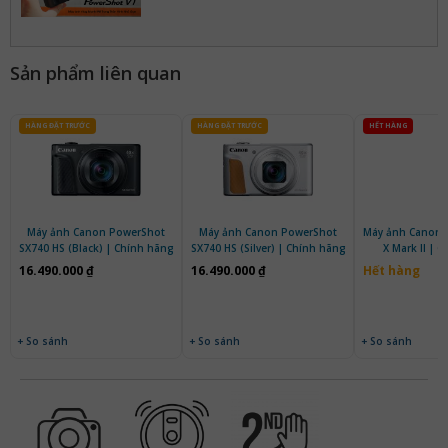
Sản phẩm liên quan
HÀNG ĐẶT TRƯỚC
HÀNG ĐẶT TRƯỚC
HẾT HÀNG
Máy ảnh Canon PowerShot
Máy ảnh Canon PowerShot
Máy ảnh Canon 
SX740 HS (Black) | Chính hãng
SX740 HS (Silver) | Chính hãng
X Mark II | 
16.490.000 ₫
16.490.000 ₫
Hết hàng
+ So sánh
+ So sánh
+ So sánh