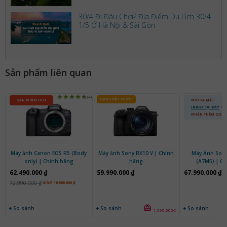
30/4 Đi Đâu Chơi? Địa Điểm Du Lịch 30/4
1/5 Ở Hà Nội & Sài Gòn
Sản phẩm liên quan
(4)
HÀNG ĐẶT TRƯỚC
SẢN PHẨM HOT
MỚI RA MẮT
INBOX TẠI ĐÂY
ĐỂ
NHẬN THÊM QUÀ
Máy ảnh Canon EOS R5 (Body
Máy ảnh Sony RX10 V | Chính
Máy Ảnh Sony
only) | Chính hãng
hãng
(A7M5) | C
62.490.000 ₫
59.990.000 ₫
67.990.000 ₫
72.990.000 ₫
GIẢM 10.500.000 ₫
+ So sánh
+ So sánh
+ So sánh
1.590.000đ