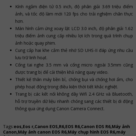
Kính ngắm điện tử 0.5 inch, độ phân giải 3.69 triệu điểm
ảnh, và tốc độ làm mới 120 fps cho trải nghiệm chân thực
hơn.
Màn hình cảm ứng xoay lật LCD 3.0 inch, độ phân giải 1.62
triệu điểm ảnh cung cấp nhiều lợi ích trong quá trình chụp
ảnh hoặc quay phim.
Cung cấp hai khe cắm thẻ nhớ SD UHS-II đáp ứng nhu cầu
lưu trữ linh hoạt.
Cổng tai nghe 3.5 mm và cổng micro ngoài 3.5mm cũng
được trang bị để cải thiện khả năng quay video.
Thiết kế thân máy bền bỉ, chống bụi và chống hơi ẩm, cho
phép hoạt động trong điều kiện thời tiết khắc nghiệt.
Trang bị các kết nối không dây Wifi 2.4 GHz và Bluetooth,
hỗ trợ truyền dữ liệu nhanh chóng sang các thiết bị di động
thông qua ứng dụng Canon Camera Connect.
Tags:
eos,Eos r,Canon EOS,R6,EOS R6,Canon EOS R6,Máy ảnh
Canon,Máy ảnh canon EOS R6,Máy chụp hình EOS R6,máy