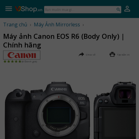
Skip
to
Bạn
content
muốn
mua
Trang chủ
›
Máy Ảnh Mirrorless
›
gì...
Máy ảnh Canon EOS R6 (Body Only) |
Chính hãng
Chia sẻ
Tạo bản in
(8 Đánh giá)