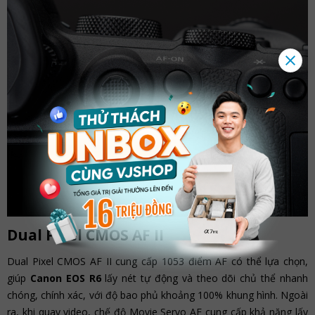
Dual Pixel CMOS AF II
Dual Pixel CMOS AF II cung cấp 1053 điểm AF có thể lựa chọn,
giúp
Canon EOS R6
lấy nét tự động và theo dõi chủ thể nhanh
chóng, chính xác, với độ bao phủ khoảng 100% khung hình. Ngoài
ra, khi quay video, chế độ Movie Servo AF cung cấp khả năng lấy