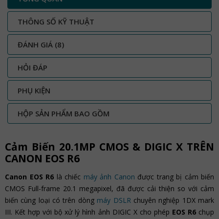
THÔNG SỐ KỸ THUẬT
ĐÁNH GIÁ
(8)
HỎI ĐÁP
PHỤ KIỆN
HỘP SẢN PHẨM BAO GỒM
Cảm Biến 20.1MP CMOS & DIGIC X TRÊN
CANON EOS R6
Canon EOS R6
là chiếc
máy ảnh Canon
được trang bị cảm biến
CMOS Full-frame 20.1 megapixel, đã được cải thiện so với cảm
biến cùng loại có trên dòng
máy DSLR
chuyên nghiệp 1DX mark
III. Kết hợp với bộ xử lý hình ảnh DIGIC X cho phép
EOS R6
chụp