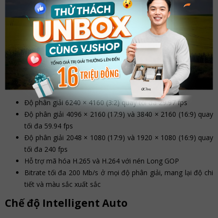
Độ phân giải 6240 × 4160 (3:2) quay tối đa 29.97 fps
Độ phân giải 4096 × 2160 (17:9) và 3840 × 2160 (16:9) quay
tối đa 59.94 fps
Độ phân giải 2048 × 1080 (17:9) và 1920 × 1080 (16:9) quay
tối đa 240 fps
Hỗ trợ mã hóa H.265 và H.264 với nén Long GOP
Bitrate tối đa 200 Mb/s ở mọi độ phân giải, mang lại độ chi
tiết và màu sắc xuất sắc
Chế độ Intelligent Auto