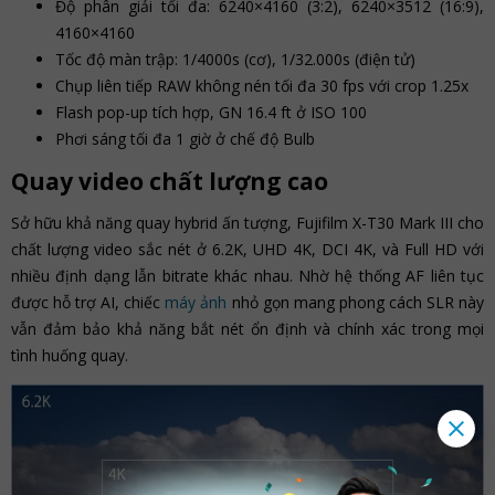
Độ phân giải tối đa: 6240×4160 (3:2), 6240×3512 (16:9),
4160×4160
Tốc độ màn trập: 1/4000s (cơ), 1/32.000s (điện tử)
Chụp liên tiếp RAW không nén tối đa 30 fps với crop 1.25x
Flash pop-up tích hợp, GN 16.4 ft ở ISO 100
Phơi sáng tối đa 1 giờ ở chế độ Bulb
Quay video chất lượng cao
Sở hữu khả năng quay hybrid ấn tượng, Fujifilm X-T30 Mark III cho
chất lượng video sắc nét ở 6.2K, UHD 4K, DCI 4K, và Full HD với
nhiều định dạng lẫn bitrate khác nhau. Nhờ hệ thống AF liên tục
được hỗ trợ AI, chiếc
máy ảnh
nhỏ gọn mang phong cách SLR này
vẫn đảm bảo khả năng bắt nét ổn định và chính xác trong mọi
tình huống quay.