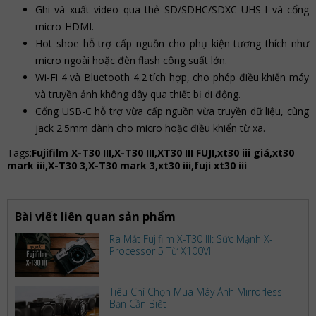
Ghi và xuất video qua thẻ SD/SDHC/SDXC UHS-I và cổng
micro-HDMI.
Hot shoe hỗ trợ cấp nguồn cho phụ kiện tương thích như
micro ngoài hoặc đèn flash công suất lớn.
Wi-Fi 4 và Bluetooth 4.2 tích hợp, cho phép điều khiển máy
và truyền ảnh không dây qua thiết bị di động.
Cổng USB-C hỗ trợ vừa cấp nguồn vừa truyền dữ liệu, cùng
jack 2.5mm dành cho micro hoặc điều khiển từ xa.
Tags:
Fujifilm X-T30 III,X-T30 III,XT30 III FUJI,xt30 iii giá,xt30
mark iii,X-T30 3,X-T30 mark 3,xt30 iii,fuji xt30 iii
Bài viết liên quan sản phẩm
Ra Mắt Fujifilm X-T30 III: Sức Mạnh X-
Processor 5 Từ X100VI
Tiêu Chí Chọn Mua Máy Ảnh Mirrorless
Bạn Cần Biết