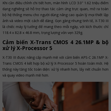
Khi cần điều chỉnh chi tiết hơn, màn hình LCD 3.0" 1.62 triệu điểm
dạng nghiêng sẽ hỗ trợ thao tác cảm ứng trực quan, mở ra toàn
bộ hệ thống menu cho người dùng nâng cao quản lý mọi thiết lập
ảnh và video một cách dễ dàng. Gọn gàng nhưng tinh tế, X-T30 III
là chiếc máy lý tưởng để mang theo mỗi ngày, với kích thước chỉ
118.4 x 82.8 x 46.8 mm, trọng lượng vỏn vẹn 329g.
Cảm biến X-Trans CMOS 4 26.1MP & bộ
xử lý X-Processor 5
X-T30 III được nâng cấp mạnh mẽ với cảm biến APS-C 26.1MP X-
Trans CMOS 4 kết hợp bộ xử lý X-Processor 5 hoàn toàn mới. Hệ
thống này tăng tốc toàn diện: xử lý nhanh hơn, lấy nét chuẩn hơn
và quay video mạnh mẽ hơn.