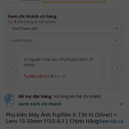
Xem chi nhánh có hàng
4
Có
cửa hàng có sản phẩm
22 Nguyễn Thái Học, Phường Ba Đình, TP
(PP) 22 Ng
Hà Nội
TP Hà Nội
‹
›
0965 505 515
Bản đồ
0813 660
Hỗ trợ đặt hàng:
Vui lòng liên hệ chi nhánh
Danh sách chi nhánh
Phụ kiện Máy Ảnh Fujifilm X-T30 III (Silver) +
Lens 13-33mm f/3.5-6.3 | Chính Hãng
Xem tất cả