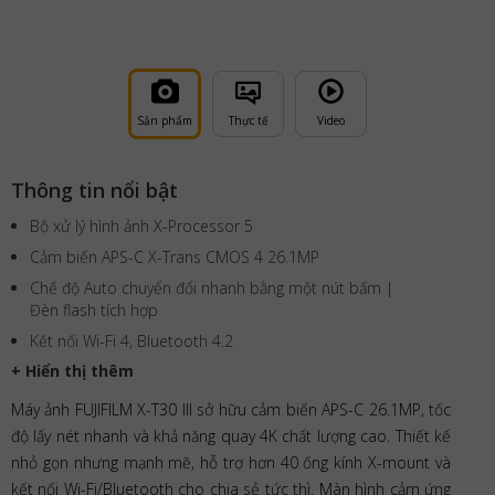
Sản phẩm
Thực tế
Video
Thông tin nổi bật
Bộ xử lý hình ảnh X-Processor 5
Cảm biến APS-C X-Trans CMOS 4 26.1MP
Chế độ Auto chuyển đổi nhanh bằng một nút bấm |
Đèn flash tích hợp
Kết nối Wi-Fi 4, Bluetooth 4.2
+ Hiển thị thêm
Máy ảnh FUJIFILM X-T30 III sở hữu cảm biến APS-C 26.1MP, tốc
độ lấy nét nhanh và khả năng quay 4K chất lượng cao. Thiết kế
nhỏ gọn nhưng mạnh mẽ, hỗ trợ hơn 40 ống kính X-mount và
kết nối Wi-Fi/Bluetooth cho chia sẻ tức thì. Màn hình cảm ứng