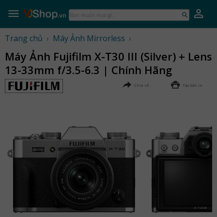
Skip
to
Bạn
content
muốn
mua
Trang chủ
›
Máy Ảnh Mirrorless
›
gì...
Máy Ảnh Fujifilm X-T30 III (Silver) + Lens
13-33mm f/3.5-6.3 | Chính Hãng
Chia sẻ
Tạo bản in