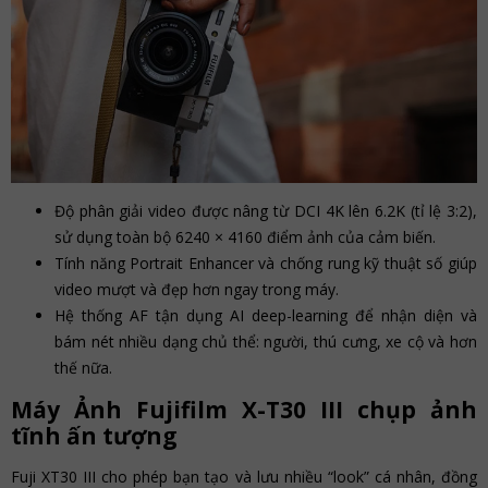
Độ phân giải video được nâng từ DCI 4K lên 6.2K (tỉ lệ 3:2),
sử dụng toàn bộ 6240 × 4160 điểm ảnh của cảm biến.
Tính năng Portrait Enhancer và chống rung kỹ thuật số giúp
video mượt và đẹp hơn ngay trong máy.
Hệ thống AF tận dụng AI deep-learning để nhận diện và
bám nét nhiều dạng chủ thể: người, thú cưng, xe cộ và hơn
thế nữa.
Máy Ảnh Fujifilm X-T30 III chụp ảnh
tĩnh ấn tượng
Fuji XT30 III cho phép bạn tạo và lưu nhiều “look” cá nhân, đồng