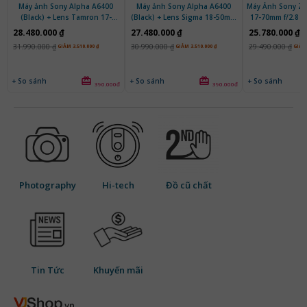
Máy ảnh Sony Alpha A6400
Máy ảnh Sony Alpha A6400
Máy Ảnh Sony ZV
(Black) + Lens Tamron 17-
(Black) + Lens Sigma 18-50mm
17-70mm f/2.8 (B
70mm f/2.8 | Chính Hãng
f/2.8 | Chính hãng
Hãn
28.480.000 ₫
27.480.000 ₫
25.780.000 ₫
31.990.000 ₫
30.990.000 ₫
29.490.000 ₫
GIẢM 3.510.000 ₫
GIẢM 3.510.000 ₫
GIẢM 
+ So sánh
+ So sánh
+ So sánh
390.000đ
390.000đ
Photography
Hi-tech
Đồ cũ chất
Tin Tức
Khuyến mãi