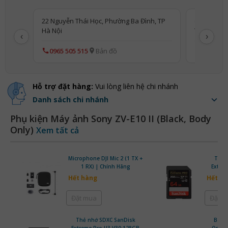
22 Nguyễn Thái Học, Phường Ba Đình, TP
(PP) 22 Ng
Hà Nội
TP Hà Nội
‹
›
0965 505 515
Bản đồ
0813 660
Hỗ trợ đặt hàng:
Vui lòng liên hệ chi nhánh
Danh sách chi nhánh
Phụ kiện Máy ảnh Sony ZV-E10 II (Black, Body
Only)
Xem tất cả
Microphone DJI Mic 2 (1 TX +
Thẻ 
1 RX) | Chính Hãng
Extre
200M
Hết hàng
Hết h
Đặt mua
Đặt 
Thẻ nhớ SDXC SanDisk
Balo
Extreme Pro U3 V30 128GB
OneGo