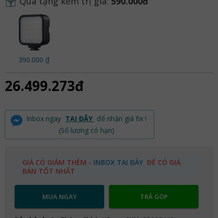
Quà tặng kèm trị giá:
590.000đ
390.000 ₫
26.499.273đ
Inbox ngay
TẠI ĐÂY
để nhận giá fix !
(Số lượng có hạn)
GIÁ CÓ GIẢM THÊM -
INBOX TẠI ĐÂY
ĐỂ CÓ GIÁ
BÁN TỐT NHẤT
MUA NGAY
TRẢ GÓP