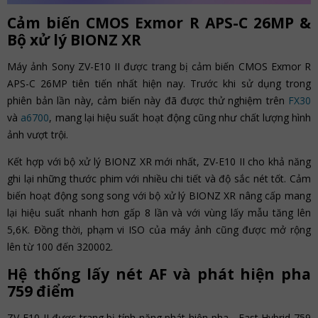
Cảm biến CMOS Exmor R APS-C 26MP &
Bộ xử lý BIONZ XR
Máy ảnh Sony ZV-E10 II được trang bị cảm biến CMOS Exmor R
APS-C 26MP tiên tiến nhất hiện nay. Trước khi sử dụng trong
phiên bản lần này, cảm biến này đã được thử nghiệm trên
FX30
và
a6700
, mang lại hiệu suất hoạt động cũng như chất lượng hình
ảnh vượt trội.
Kết hợp với bộ xử lý BIONZ XR mới nhất, ZV-E10 II cho khả năng
ghi lại những thước phim với nhiều chi tiết và độ sắc nét tốt. Cảm
biến hoạt động song song với bộ xử lý BIONZ XR nâng cấp mang
lại hiệu suất nhanh hơn gấp 8 lần và với vùng lấy mẫu tăng lên
5,6K. Đồng thời, phạm vi ISO của máy ảnh cũng được mở rộng
lên từ 100 đến 320002.
Hệ thống lấy nét AF và phát hiện pha
759 điểm
ZV-E10 II được trang bị tính năng phát hiện pha - Fast Hybrid 759