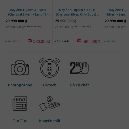
Máy Ảnh Fujifilm X-T30 III
Máy Ảnh Fujifilm X-T30 III
Máy Ảnh Fujifi
(Charcoal Silver) + Lens 13-
(Charcoal Silver, Only Body) |
(Silver) + Lens 
33mm f/3.5-6.3 | Chính Hãng
Chính Hãng
6.3 | Chí
29.990.000 ₫
25.990.000 ₫
29.990.000 ₫
32.490.000 ₫
28.490.000 ₫
32.490.000 ₫
GIẢM 2.500.000 ₫
GIẢM 2.500.000 ₫
GIẢM 
580.000đ
580.000đ
+ So sánh
+ So sánh
+ So sánh
Photography
Hi-tech
Đồ cũ chất
Tin Tức
Khuyến mãi