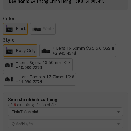
Bảo hành:
24 Tháng Chính Hãng
SKU:
SP008418
Color:
Black
White
Style:
+ Lens 16-50mm f/3.5-5.6 OSS II
Body Only
+
2.945.454đ
+ Lens Sigma 18-50mm f/2.8
+
10.080.727đ
+ Lens Tamron 17-70mm f/2.8
+
11.080.727đ
Xem chi nhánh có hàng
6
Có
cửa hàng có sản phẩm