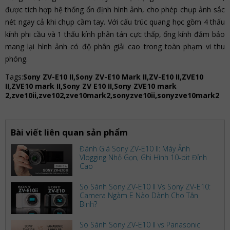
được tích hợp hệ thống ổn định hình ảnh, cho phép chụp ảnh sắc
nét ngay cả khi chụp cầm tay. Với cấu trúc quang học gồm 4 thấu
kính phi cầu và 1 thấu kính phân tán cực thấp, ống kính đảm bảo
mang lại hình ảnh có độ phân giải cao trong toàn phạm vi thu
phóng.
Tags:
Sony ZV-E10 II,Sony ZV-E10 Mark II,ZV-E10 II,ZVE10
II,ZVE10 mark II,Sony ZV E10 II,Sony ZVE10 mark
2,zve10ii,zve102,zve10mark2,sonyzve10ii,sonyzve10mark2
Bài viết liên quan sản phẩm
Đánh Giá Sony ZV-E10 II: Máy Ảnh
Vlogging Nhỏ Gọn, Ghi Hình 10-bit Đỉnh
Cao
So Sánh Sony ZV-E10 II Vs Sony ZV-E10:
Camera Ngàm E Nào Dành Cho Tân
Binh?
So Sánh Sony ZV-E10 II vs Panasonic