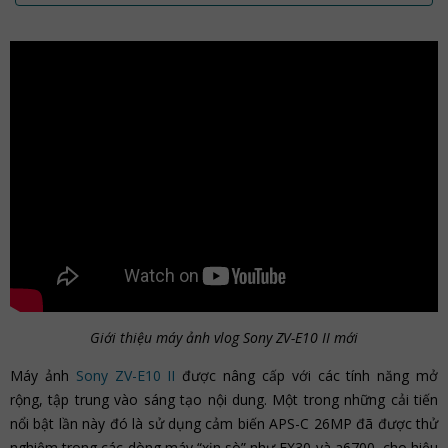
Giới thiệu máy ảnh vlog Sony ZV-E10 II mới
Máy ảnh
Sony ZV-E10 II
được nâng cấp với các tính năng mở
rộng, tập trung vào sáng tạo nội dung. Một trong những cải tiến
nổi bật lần này đó là sử dụng cảm biến APS-C 26MP đã được thử
nghiệm trong các dòng máy “xịn sò” như FX30 và a6700, cho hiệu