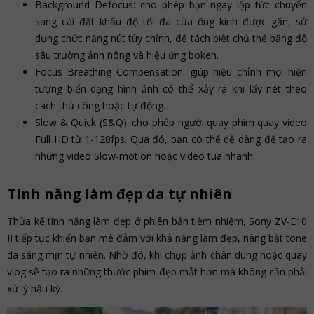
Background Defocus: cho phép bạn ngay lập tức chuyển
sang cài đặt khẩu độ tối đa của ống kính được gắn, sử
dụng chức năng nút tùy chỉnh, để tách biệt chủ thể bằng độ
sâu trường ảnh nông và hiệu ứng bokeh.
Focus Breathing Compensation: giúp hiệu chỉnh mọi hiện
tượng biến dạng hình ảnh có thể xảy ra khi lấy nét theo
cách thủ công hoặc tự động.
Slow & Quick (S&Q): cho phép người quay phim quay video
Full HD từ 1-120fps. Qua đó, bạn có thể dễ dàng để tạo ra
những video Slow-motion hoặc video tua nhanh.
Tính năng làm đẹp da tự nhiên
Thừa kế tính năng làm đẹp ở phiên bản tiềm nhiệm, Sony ZV-E10
II tiếp tục khiến bạn mê đắm với khả năng làm đẹp, nâng bật tone
da sáng mịn tự nhiên. Nhờ đó, khi chụp ảnh chân dung hoặc quay
vlog sẽ tạo ra những thước phim đẹp mắt hơn mà không cần phải
xử lý hậu kỳ.