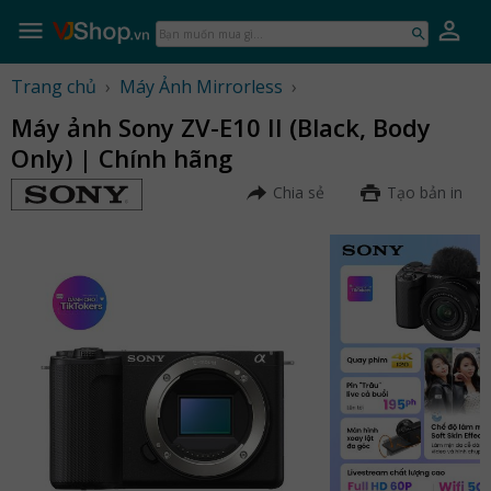
Skip
to
Bạn
content
muốn
mua
Trang chủ
›
Máy Ảnh Mirrorless
›
gì...
Máy ảnh Sony ZV-E10 II (Black, Body
Only) | Chính hãng
Chia sẻ
Tạo bản in