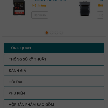
200MB/s | Chính Hãng
Hết hàng
Hết h
Đặt mua
Đặt 
TỔNG QUAN
THÔNG SỐ KỸ THUẬT
ĐÁNH GIÁ
HỎI ĐÁP
PHỤ KIỆN
HỘP SẢN PHẨM BAO GỒM