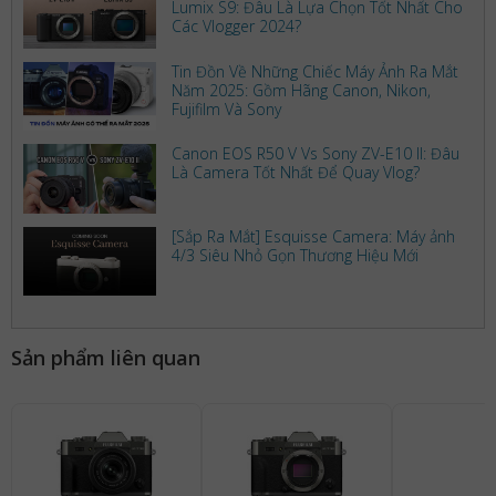
Lumix S9: Đâu Là Lựa Chọn Tốt Nhất Cho
Các Vlogger 2024?
Tin Đồn Về Những Chiếc Máy Ảnh Ra Mắt
Năm 2025: Gồm Hãng Canon, Nikon,
Fujifilm Và Sony
Canon EOS R50 V Vs Sony ZV-E10 II: Đâu
Là Camera Tốt Nhất Để Quay Vlog?
[Sắp Ra Mắt] Esquisse Camera: Máy ảnh
4/3 Siêu Nhỏ Gọn Thương Hiệu Mới
Sản phẩm liên quan