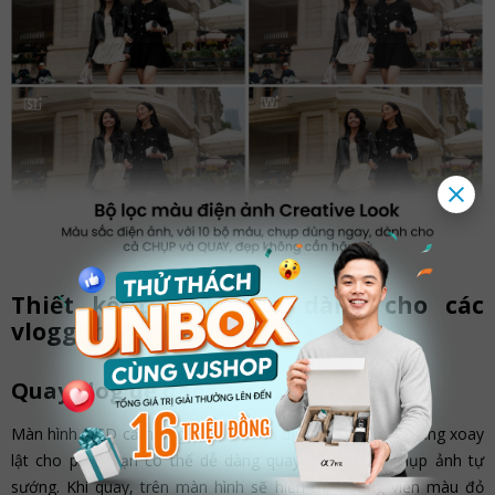
Thiết kế tối ưu hóa dành cho các
vlogger
Quay vlog dễ dàng và linh động
Màn hình LCD cảm ứng 3" 1,04 triệu điểm ảnh với khả năng xoay
lật cho phép bạn có thể dễ dàng quay phim hoặc chụp ảnh tự
sướng. Khi quay, trên màn hình sẽ hiển thị đường viền màu đỏ