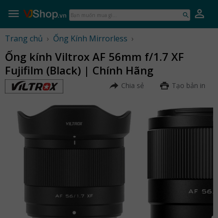
Skip
to
Bạn
content
muốn
mua
Trang chủ
›
Ống Kính Mirrorless
›
gì...
Ống kính Viltrox AF 56mm f/1.7 XF
Fujifilm (Black) | Chính Hãng
Chia sẻ
Tạo bản in