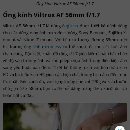
Ống kính Viltrox AF 56mm f/1.7
Ống kính Viltrox AF 56mm f/1.7
Viltrox AF 56mm f/1.7 là dòng
ống kính
được thiết kế dành riêng
cho các dòng máy ảnh mirrorless dòng Sony E-mount, Fujifilm X-
mount và Nikon Z-mount. Với tiêu cự tương đương 85mm trên
full-frame,
ống kính mirrorless
có thể chụp tốt cho các bức ảnh
chân dung. Đặc biệt, khẩu độ rộng f/1.7 giúp kiểm soát chắc chắn
về độ sâu trường ảnh và cho phép chụp ảnh trong điều kiện ánh
sáng yếu hoặc ban đêm. Thiết kế thông minh với bốn thấu kính
ED và ba thấu kính HR giúp cải thiện chất lượng hình ảnh đến mức
tốt nhất. Bên cạnh đó, với trọng lượng nhẹ chỉ 270g và kích thước
nhỏ gọn 67 x 58mm, bạn có thể dễ dàng mang theo khi đi du lịch
hoặc bất cứ đâu.