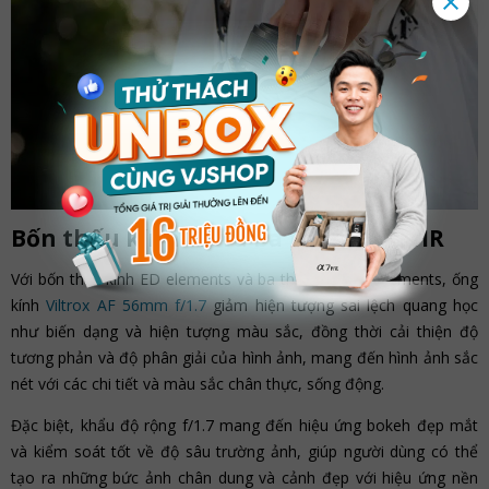
Bốn thấu kính ED và ba thấu kính HR
Với bốn thấu kính ED elements và ba thấu kính HR elements, ống
kính
Viltrox AF 56mm f/1.7
giảm hiện tượng sai lệch quang học
như biến dạng và hiện tượng màu sắc, đồng thời cải thiện độ
tương phản và độ phân giải của hình ảnh, mang đến hình ảnh sắc
nét với các chi tiết và màu sắc chân thực, sống động.
Đặc biệt, khẩu độ rộng f/1.7 mang đến hiệu ứng bokeh đẹp mắt
và kiểm soát tốt về độ sâu trường ảnh, giúp người dùng có thể
tạo ra những bức ảnh chân dung và cảnh đẹp với hiệu ứng nền