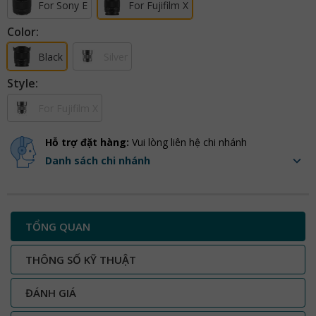
For Sony E
For Fujifilm X
Color:
Black
Silver
Style:
For Fujifilm X
Hỗ trợ đặt hàng:
Vui lòng liên hệ chi nhánh
Danh sách chi nhánh
TỔNG QUAN
THÔNG SỐ KỸ THUẬT
ĐÁNH GIÁ