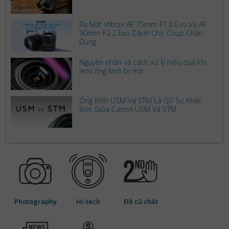
Ra Mắt Viltrox AF 75mm F1.8 Evo Và AF
90mm F2.2 Evo Dành Cho Chụp Chân
Dung
Nguyên nhân và cách xử lý hiệu quả khi
lens ống kính bị mờ
Ống Kính USM Và STM Là Gì? Sự Khác
Biệt Giữa Canon USM Và STM
Photography
Hi-tech
Đồ cũ chất