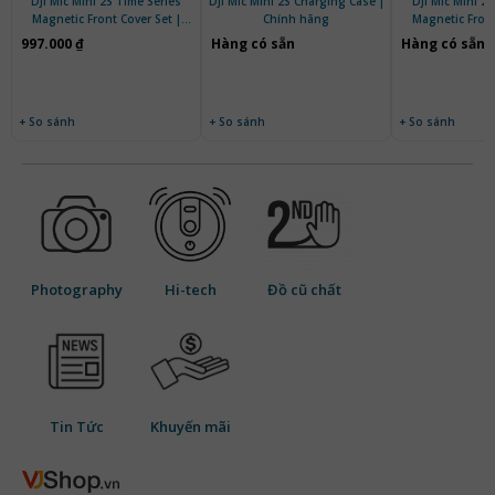
DJI Mic Mini 2S Time Series
DJI Mic Mini 2S Charging Case |
DJI Mic Mini 2S
Magnetic Front Cover Set |
Chính hãng
Magnetic Front
Chính hãng
Chính 
997.000 ₫
Hàng có sẵn
Hàng có sẵn
+ So sánh
+ So sánh
+ So sánh
Photography
Hi-tech
Đồ cũ chất
Tin Tức
Khuyến mãi