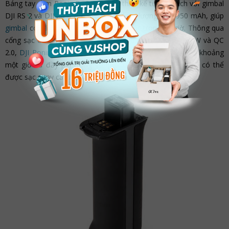
Báng tay cầm Ronin BG30 Grip có thiết kế tương thích với gimbal
DJI RS 2 và DJI RS 3 Pro. BG30 có dung lượng pin 1950 mAh, giúp
gimbal
có năng lượng hoạt động liên tục trong 12 giờ. Thông qua
cổng sạc USB Type-C kết hợp cùng bộ sạc nhanh PD 24W và QC
2.0,
DJI Ronin BG30 Grip
có thể sạc từ 0 đến 80% trong khoảng
một giờ và đầy pin trong vòng chỉ 1.5 giờ. Đặc biệt,
pin
có thể
được sạc ngay cả khi tháo khỏi gimbal.