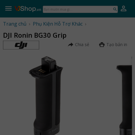
Skip
to
Bạn
content
muốn
mua
Trang chủ
›
Phụ Kiện Hỗ Trợ Khác
›
gì...
DJI Ronin BG30 Grip
Chia sẻ
Tạo bản in