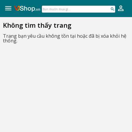
VJShop.vn
Skip
to
Bạn
content
muốn
mua
Không tìm thấy trang
gì...
Trang bạn yêu cầu không tồn tại hoặc đã bị xóa khỏi hệ
thống.