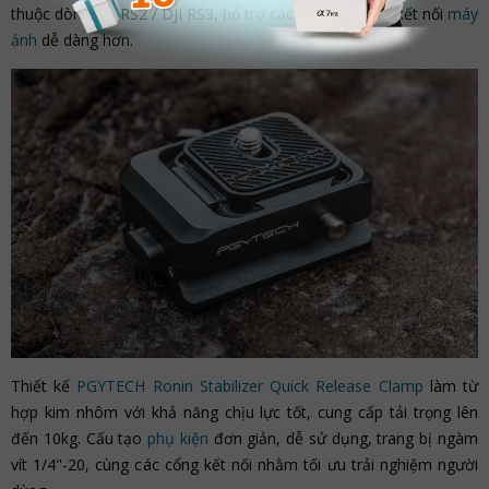
thuộc dòng DJI RS2 / DJI RS3, hỗ trợ các nhiếp ảnh gia kết nối
máy
ảnh
dễ dàng hơn.
Thiết kế
PGYTECH Ronin Stabilizer Quick Release Clamp
làm từ
hợp kim nhôm với khả năng chịu lực tốt, cung cấp tải trọng lên
đến 10kg. Cấu tạo
phụ kiện
đơn giản, dễ sử dụng, trang bị ngàm
vít 1/4"-20, cùng các cổng kết nối nhằm tối ưu trải nghiệm người