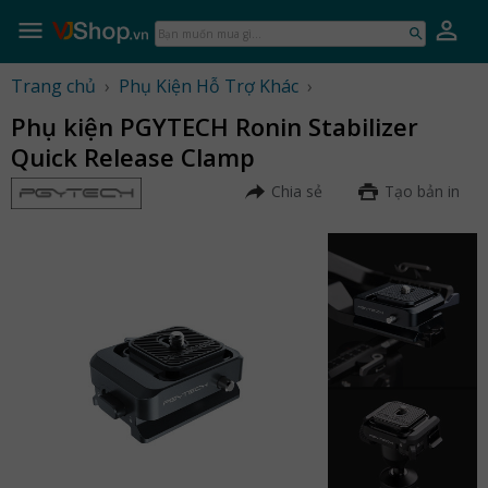
Skip
to
Bạn
content
muốn
mua
Trang chủ
›
Phụ Kiện Hỗ Trợ Khác
›
gì...
Phụ kiện PGYTECH Ronin Stabilizer
Quick Release Clamp
Chia sẻ
Tạo bản in