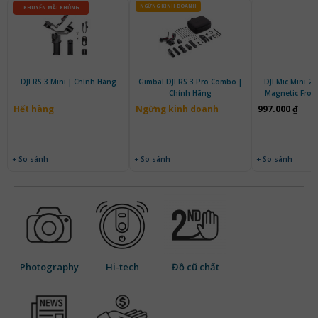
NGỪNG KINH DOANH
KHUYẾN MÃI KHỦNG
DJI RS 3 Mini | Chính Hãng
Gimbal DJI RS 3 Pro Combo |
DJI Mic Mini 2S
Chính Hãng
Magnetic Front
Chính 
Hết hàng
Ngừng kinh doanh
997.000 ₫
+ So sánh
+ So sánh
+ So sánh
Photography
Hi-tech
Đồ cũ chất