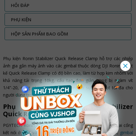
HỎI ĐÁP
PHỤ KIỆN
HỘP SẢN PHẨM BAO GỒM
Phụ kiện Ronin Stabilizer Quick Release Clamp hỗ trợ các nhiếp
ảnh gia gắn máy ảnh vào các gimbal thuộc dòng DJI Ronin. Thiết
kế Quick Release Clamp có độ bền cao, làm từ hợp kim nhôm với
khả năng tải trọng 10kg, cấu tạo đơn giản trang bị ngàm vít
1/4"-20, cùng các cổng kết nối mang lại sự linh hoạt tối đa cho
người dùng trong quá trình tác nghiệp.
Phụ kiện PGYTECH Ronin Stabilizer
Quick Release Clamp
PGYTECH Ronin Stabilizer Quick Release Clamp trang bị hai cổng
kết nối ở dưới và ở bên giúp phụ kiện tương thích với các
gimbal