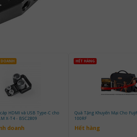
 DOANH
HẾT HÀNG
 cáp HDMI và USB Type-C cho
Quà Tặng Khuyến Mại Cho Fuji
LM X-T4 - BSC2809
100RF
nh doanh
Hết hàng