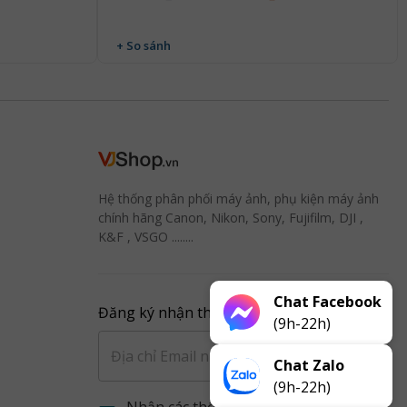
+ So sánh
Hệ thống phân phối máy ảnh, phụ kiện máy ảnh
chính hãng Canon, Nikon, Sony, Fujifilm, DJI ,
K&F , VSGO ........
Chat Facebook
Đăng ký nhận thông báo từ VJ
(9h-22h)
Đăng ký
Chat Zalo
(9h-22h)