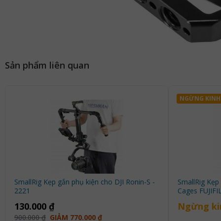
Sản phẩm liên quan
NGỪNG KINH
SmallRig Kẹp gắn phụ kiện cho DJI Ronin-S -
SmallRig Kẹp
2221
Cages FUJIFI
130.000 ₫
Ngừng ki
900.000 ₫
GIẢM 770.000 ₫