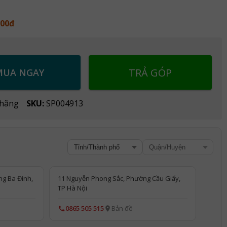
000đ
TRẢ GÓP
MUA NGAY
 hãng
SKU:
SP004913
ng Ba Đình,
11 Nguyễn Phong Sắc, Phường Cầu Giấy,
TP Hà Nội
0865 505 515
Bản đồ