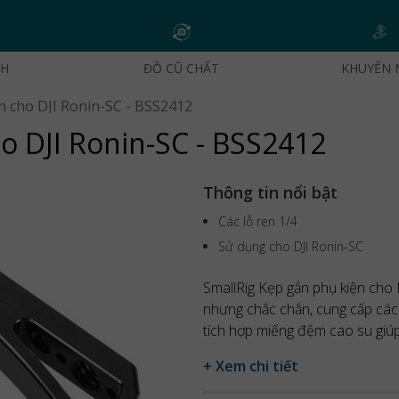
CH
ĐỒ CŨ CHẤT
KHUYẾN 
n cho DJI Ronin-SC - BSS2412
o DJI Ronin-SC - BSS2412
Thông tin nổi bật
Các lỗ ren 1/4
Sử dụng cho DJI Ronin-SC
SmallRig Kẹp gắn phụ kiện cho
nhưng chắc chắn, cung cấp các
tích hợp miếng đệm cao su giú
+ Xem chi tiết