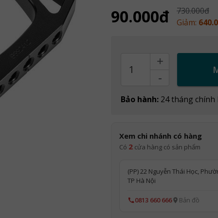
730.000đ
90.000đ
Giảm:
640.
+
Count
-
Bảo hành:
24 tháng chính
Xem chi nhánh có hàng
2
Có
cửa hàng có sản phẩm
(PP) 22 Nguyễn Thái Học, Phườ
TP Hà Nội
0813 660 666
Bản đồ