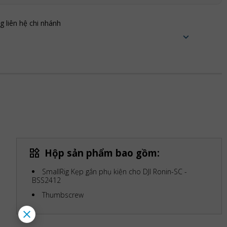
ng liên hệ chi nhánh
Hộp sản phẩm bao gồm:
SmallRig Kẹp gắn phụ kiện cho DJI Ronin-SC -
BSS2412
Thumbscrew