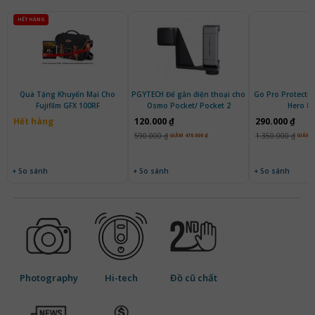
HẾT HÀNG
Quà Tặng Khuyến Mại Cho
PGYTECH Đế gắn điện thoại cho
Go Pro Protecti
Fujifilm GFX 100RF
Osmo Pocket/ Pocket 2
Hero 8 
Hết hàng
120.000 ₫
290.000 ₫
590.000 ₫
1.350.000 ₫
GIẢM 470.000 ₫
GIẢM 1
+ So sánh
+ So sánh
+ So sánh
Photography
Hi-tech
Đồ cũ chất