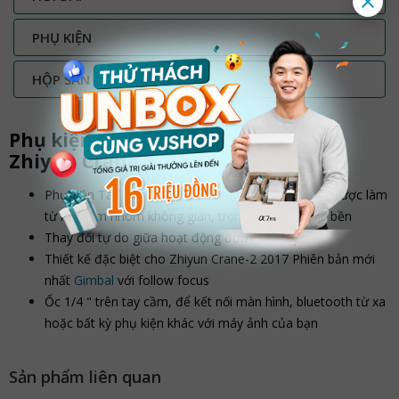
PHỤ KIỆN
HỘP SẢN PHẨM BAO GỒM
Phụ kiện Tay cầm đôi cho Gimbal
Zhiynn Crane 2
Phụ kiện Tay cầm đôi cho Gimbal Zhiynn Crane 2 được làm
từ hợp kim nhôm không gian, trọng lượng nhẹ và bền
Thay đổi tự do giữa hoạt động đơn / đôi tay
Thiết kế đặc biệt cho Zhiyun Crane-2 2017 Phiên bản mới
nhất
Gimbal
với follow focus
Ốc 1/4 " trên tay cầm, để kết nối màn hình, bluetooth từ xa
hoặc bất kỳ phụ kiện khác với máy ảnh của bạn
Sản phẩm liên quan