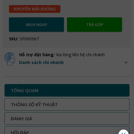
KHUYẾN MÃI KHỦNG
MUA NGAY
TRẢ GÓP
SKU:
SP000967
Hỗ trợ đặt hàng:
Vui lòng liên hệ chi nhánh
Danh sách chi nhánh
TỔNG QUAN
THÔNG SỐ KỸ THUẬT
ĐÁNH GIÁ
HỎI ĐÁP