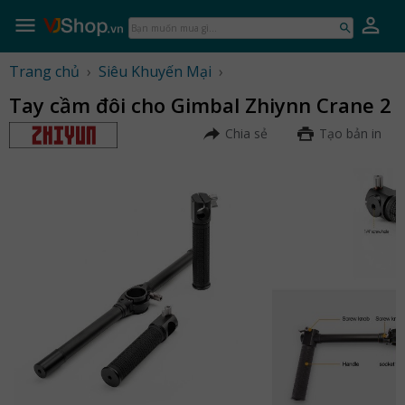
Skip
to
Bạn
content
muốn
mua
Trang chủ
›
Siêu Khuyến Mại
›
gì...
Tay cầm đôi cho Gimbal Zhiynn Crane 2
Chia sẻ
Tạo bản in