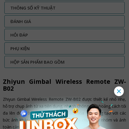
THÔNG SỐ KỸ THUẬT
ĐÁNH GIÁ
HỎI ĐÁP
PHỤ KIỆN
HỘP SẢN PHẨM BAO GỒM
Zhiyun Gimbal Wireless Remote ZW-
B02
Zhiyun Gimbal Wireless Remote ZW-B02 được thiết kế nhỏ nhẹ,
hỗ trợ chụp ảnh từ xa tiện dụng, nhanh chóng với khoảng cách tối
đa lên đến 10m. Điều khiển giúp bạn thỏa sức sáng tạo với các
bức ảnh khác nhau, phù hợp sử dụng khi chụp ảnh nhóm và ảnh
toàn cảnh.