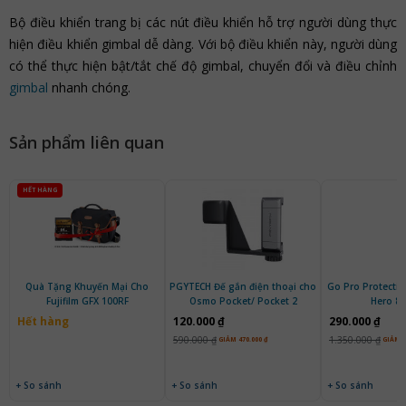
Bộ điều khiển trang bị các nút điều khiển hỗ trợ người dùng thực
hiện điều khiển gimbal dễ dàng. Với bộ điều khiển này, người dùng
có thể thực hiện bật/tắt chế độ gimbal, chuyển đổi và điều chỉnh
gimbal
nhanh chóng.
Sản phẩm liên quan
HẾT HÀNG
Quà Tặng Khuyến Mại Cho
PGYTECH Đế gắn điện thoại cho
Go Pro Protecti
Fujifilm GFX 100RF
Osmo Pocket/ Pocket 2
Hero 8 
Hết hàng
120.000 ₫
290.000 ₫
590.000 ₫
1.350.000 ₫
GIẢM 470.000 ₫
GIẢM 1
+ So sánh
+ So sánh
+ So sánh