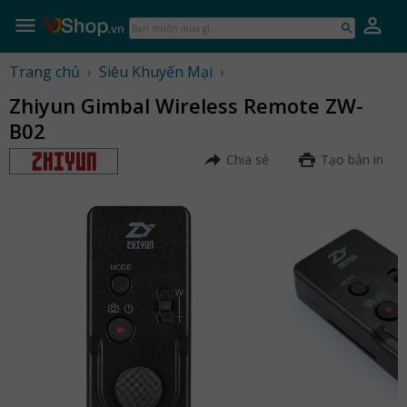
Skip
to
Bạn
content
muốn
mua
Trang chủ
›
Siêu Khuyến Mại
›
gì...
Zhiyun Gimbal Wireless Remote ZW-
B02
Chia sẻ
Tạo bản in