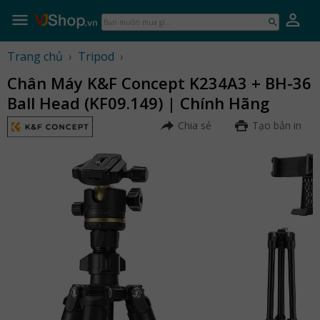
Skip
to
Bạn
content
muốn
mua
Trang chủ
›
Tripod
›
gì...
Chân Máy K&F Concept K234A3 + BH-36
Ball Head (KF09.149) | Chính Hãng
Chia sẻ
Tạo bản in