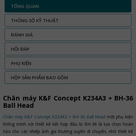
TỔNG QUAN
THÔNG SỐ KỸ THUẬT
ĐÁNH GIÁ
HỎI ĐÁP
PHỤ KIỆN
HỘP SẢN PHẨM BAO GỒM
Chân máy K&F Concept K234A3 + BH-36
Ball Head
Chân máy K&F Concept K234A3 + BH-36 Ball Head
một phụ kiện
thông minh với thiết kế kết hợp đầu bi BH-36 là lựa chọn hoàn
hảo cho các nhiếp ảnh gia thường xuyên di chuyển, nhờ thiết kế