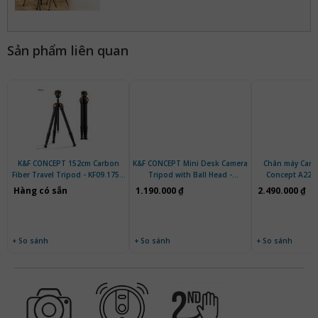
Sản phẩm liên quan
K&F CONCEPT 152cm Carbon
K&F CONCEPT Mini Desk Camera
Chân máy Carb
Fiber Travel Tripod - KF09.175 |
Tripod with Ball Head -
Concept A225
Chính hãng
KF09.160 | Chính hãng
KF09.077V3 |
Hàng có sẵn
1.190.000 ₫
2.490.000 ₫
+ So sánh
+ So sánh
+ So sánh