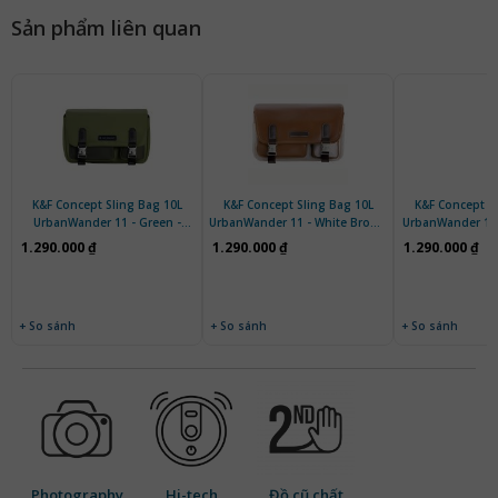
Sản phẩm liên quan
K&F Concept Sling Bag 10L
K&F Concept Sling Bag 10L
K&F Concept S
UrbanWander 11 - Green -
UrbanWander 11 - White Brown
UrbanWander 11
KF13.142V3
- KF13.142V2
- KF13.
1.290.000 ₫
1.290.000 ₫
1.290.000 ₫
+ So sánh
+ So sánh
+ So sánh
Photography
Hi-tech
Đồ cũ chất