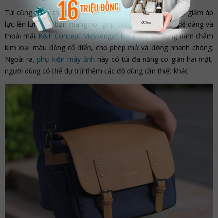
Túi cũng được thiết kế với bảng đệm vai kiểu túi khí, giúp giảm áp
lực lên lưng khi bạn mang nó, giúp cho việc di chuyển dễ dàng và
thoải mái.
K&F Concept Messenger Beta 10L
sử dụng nam châm
kim loại màu đồng cổ điển, cho phép mở và đóng nhanh chóng.
Ngoài ra,
phụ kiện
máy ảnh
này có túi đa năng co giãn hai mặt,
người dùng có thể dự trữ thêm các đồ dùng cần thiết khác.