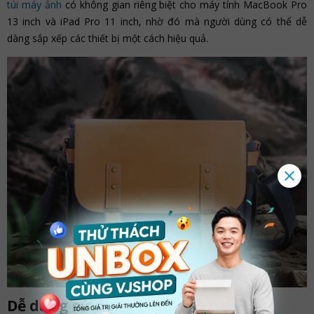
túi máy ảnh
có không gian riêng biệt cho máy tính MacBook Pro
13 inch và iPad Pro 11 inch, nhờ đó mà người dùng có thể dễ
dàng sắp xếp các thiết bị một cách hiệu quả.
Dễ dàng sử dụng và di chuyển