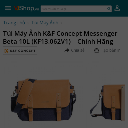
Skip
to
Bạn
content
muốn
mua
Trang chủ
›
Túi Máy Ảnh
›
gì...
Túi Máy Ảnh K&F Concept Messenger
Beta 10L (KF13.062V1) | Chính Hãng
Chia sẻ
Tạo bản in