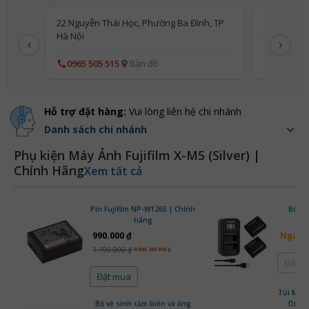
22 Nguyễn Thái Học, Phường Ba Đình, TP
11 Nguyễn 
Hà Nội
TP Hà Nội
‹
›
0965 505 515
Bản đồ
0865 505
Hỗ trợ đặt hàng:
Vui lòng liên hệ chi nhánh
Danh sách chi nhánh
Phụ kiện Máy Ảnh Fujifilm X-M5 (Silver) |
Chính Hãng
Xem tất cả
Pin Fujifilm NP-W126S | Chính
Bộ sạ
hãng
990.000 ₫
Ngừng
1.190.000 ₫
GIẢM 200.000 ₫
Đặt 
Đặt mua
Túi Máy
Bộ vệ sinh cảm biến và ống
Draws