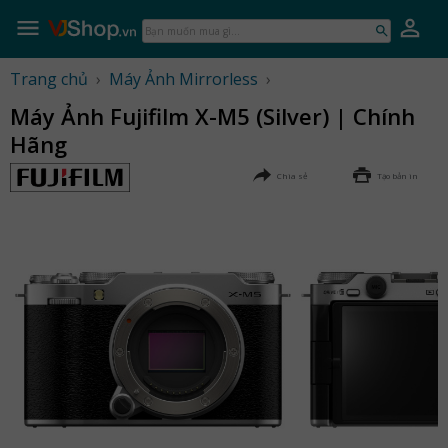
Skip
to
Bạn
content
muốn
mua
Trang chủ
›
Máy Ảnh Mirrorless
›
gì...
Máy Ảnh Fujifilm X-M5 (Silver) | Chính
Hãng
Chia sẻ
Tạo bản in