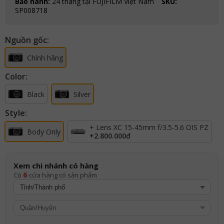
Bảo hành:
24 tháng tại FUJIFILM Việt Nam
SKU:
SP008718
Nguồn gốc:
Chính hãng
Color:
Black
Silver
Style:
+ Lens XC 15-45mm f/3.5-5.6 OIS PZ
Body Only
+
2.800.000đ
Xem chi nhánh có hàng
6
Có
cửa hàng có sản phẩm