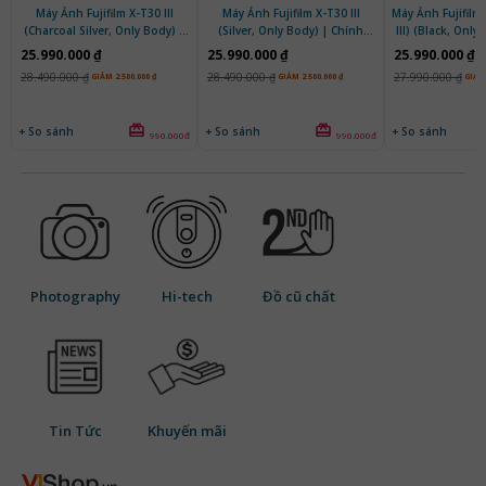
Máy Ảnh Fujifilm X-T30 III
Máy Ảnh Fujifilm X-T30 III
Máy Ảnh Fujifilm 
(Charcoal Silver, Only Body) |
(Silver, Only Body) | Chính
III) (Black, Only
Chính Hãng
Hãng
Hãn
25.990.000 ₫
25.990.000 ₫
25.990.000 ₫
28.490.000 ₫
28.490.000 ₫
27.990.000 ₫
GIẢM 2.500.000 ₫
GIẢM 2.500.000 ₫
GIẢM 
+ So sánh
+ So sánh
+ So sánh
990.000đ
990.000đ
Photography
Hi-tech
Đồ cũ chất
Tin Tức
Khuyến mãi