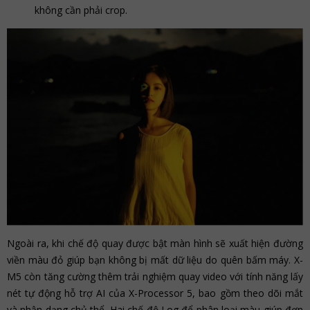
không cần phải crop.
Ngoài ra, khi chế độ quay được bật màn hình sẽ xuất hiện đường
viền màu đỏ giúp bạn không bị mất dữ liệu do quên bấm máy. X-
M5 còn tăng cường thêm trải nghiệm quay video với tính năng lấy
nét tự động hỗ trợ AI của X-Processor 5, bao gồm theo dõi mắt
và nhận dạng chủ thể. Hai chế độ Log để phân loại màu giúp đơn