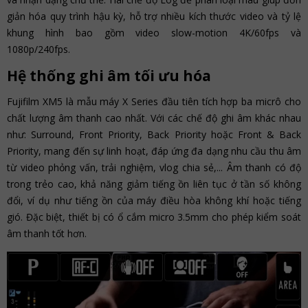
giản hóa quy trình hậu kỳ, hỗ trợ nhiều kích thước video và tỷ lệ
khung hình bao gồm video slow-motion 4K/60fps và
1080p/240fps.
Hệ thống ghi âm tối ưu hóa
Fujifilm XM5 là mẫu máy X Series đầu tiên tích hợp ba micrô cho
chất lượng âm thanh cao nhất. Với các chế độ ghi âm khác nhau
như: Surround, Front Priority, Back Priority hoặc Front & Back
Priority, mang đến sự linh hoạt, đáp ứng đa dạng nhu cầu thu âm
từ video phỏng vấn, trải nghiệm, vlog chia sẻ,... Âm thanh có độ
trong trẻo cao, khả năng giảm tiếng ồn liên tục ở tần số không
đổi, ví dụ như tiếng ồn của máy điều hòa không khí hoặc tiếng
gió. Đặc biệt, thiết bị có ổ cắm micro 3.5mm cho phép kiểm soát
âm thanh tốt hơn.