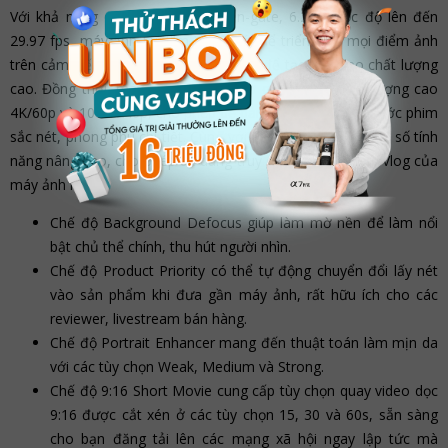
Với khả năng cung cấp video open-gate, 6.2K ở tốc độ lên đến
29.97 fps, máy ảnh Fujifilm X-M5 có thể triển khai mọi điểm ảnh
trên cảm biến tỷ lệ khung hình gốc 3:2 để tạo ra video chất lượng
cao. Đồng thời, máy ảnh cũng hỗ trợ quay video chất lượng cao
4K/60p và 1080/240p, cho phép dễ dàng tạo ra những thước phim
sắc nét, phong phú chi tiết. Cùng với đó, X-M5 còn có một số tính
năng nâng cao, cho phép dễ dàng truy cập trong chế độ Vlog của
máy ảnh như:
Chế độ Background Defocus giúp làm mờ nền để làm nổi
bật chủ thể chính, thu hút người nhìn.
Chế độ Product Priority có thể tự động chuyển đổi lấy nét
vào sản phẩm khi đưa gần máy ảnh, rất hữu ích cho các
reviewer, livestream bán hàng.
Chế độ Portrait Enhancer mang đến thuật toán làm mịn da
với các tùy chọn Weak, Medium và Strong.
Chế độ 9:16 Short Movie cung cấp tùy chọn quay video dọc
9:16 được cắt xén ở các tùy chọn 15, 30 và 60s, sẵn sàng
cho bạn đăng tải lên các mạng xã hội ngay lập tức mà