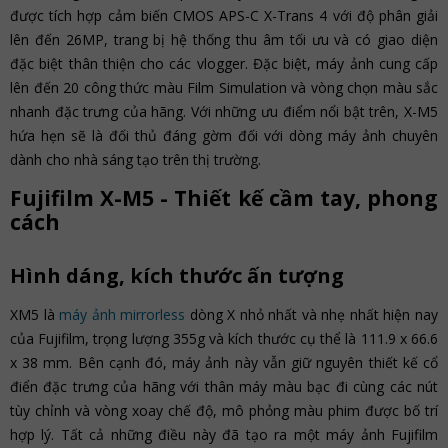
được tích hợp cảm biến CMOS APS-C X-Trans 4 với độ phân giải
lên đến 26MP, trang bị hệ thống thu âm tối ưu và có giao diện
đặc biệt thân thiện cho các vlogger. Đặc biệt, máy ảnh cung cấp
lên đến 20 công thức màu Film Simulation và vòng chọn màu sắc
nhanh đặc trưng của hãng. Với những ưu điểm nổi bật trên, X-M5
hứa hẹn sẽ là đối thủ đáng gờm đối với dòng máy ảnh chuyên
dành cho nhà sáng tạo trên thị trường.
Fujifilm X-M5 - Thiết kế cầm tay, phong
cách
Hình dáng, kích thước ấn tượng
XM5 là
máy ảnh mirrorless
dòng X nhỏ nhất và nhẹ nhất hiện nay
của Fujifilm, trọng lượng 355g và kích thước cụ thể là 111.9 x 66.6
x 38 mm. Bên cạnh đó, máy ảnh này vẫn giữ nguyên thiết kế cổ
điển đặc trưng của hãng với thân máy màu bạc đi cùng các nút
tùy chỉnh và vòng xoay chế độ, mô phỏng màu phim được bố trí
hợp lý. Tất cả những điều này đã tạo ra một máy ảnh Fujifilm