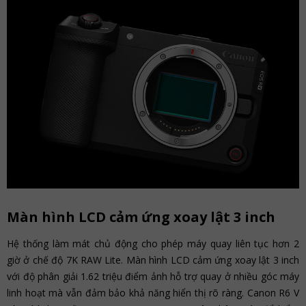
Màn hình LCD cảm ứng xoay lật 3 inch
Hệ thống làm mát chủ động cho phép máy quay liên tục hơn 2
giờ ở chế độ 7K RAW Lite. Màn hình LCD cảm ứng xoay lật 3 inch
với độ phân giải 1.62 triệu điểm ảnh hỗ trợ quay ở nhiều góc máy
linh hoạt mà vẫn đảm bảo khả năng hiển thị rõ ràng. Canon R6 V