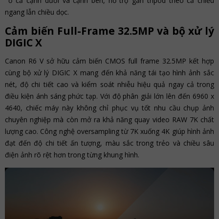
ở cả cạnh dưới và cạnh bên, hỗ trợ gắn tripod theo cả chiều
ngang lẫn chiều dọc.
Cảm biến Full-Frame 32.5MP và bộ xử lý
DIGIC X
Canon R6 V sở hữu cảm biến CMOS full frame 32.5MP kết hợp
cùng bộ xử lý DIGIC X mang đến khả năng tái tạo hình ảnh sắc
nét, độ chi tiết cao và kiểm soát nhiễu hiệu quả ngay cả trong
điều kiện ánh sáng phức tạp. Với độ phân giải lớn lên đến 6960 x
4640, chiếc máy này không chỉ phục vụ tốt nhu cầu chụp ảnh
chuyên nghiệp mà còn mở ra khả năng quay video RAW 7K chất
lượng cao. Công nghệ oversampling từ 7K xuống 4K giúp hình ảnh
đạt đến độ chi tiết ấn tượng, màu sắc trong trẻo và chiều sâu
điện ảnh rõ rệt hơn trong từng khung hình.