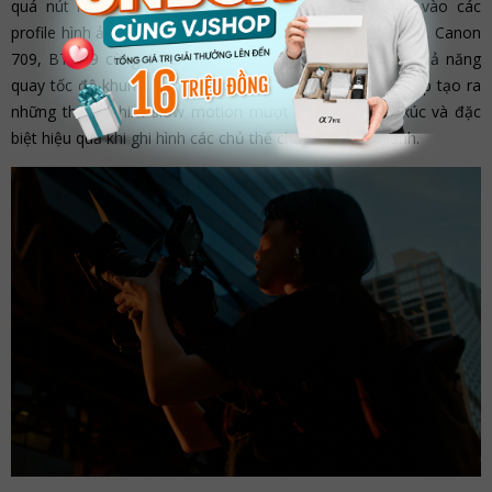
quá nút màu chuyên dụng, hỗ trợ truy cập trực tiếp vào các
profile hình ảnh như Canon Log 2, Canon Log 3, HLG, PQ, Canon
709, BT.709 cùng 14 profile tùy chỉnh khác. Ngoài ra, khả năng
quay tốc độ khung hình cao lên đến 4K120 và 2K180 giúp tạo ra
những thước phim slow motion mượt mà, giàu cảm xúc và đặc
biệt hiệu quả khi ghi hình các chủ thể chuyển động nhanh.