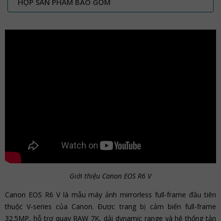
HỘP SẢN PHẨM BAO GỒM
Giới thiệu Canon EOS R6 V
Canon EOS R6 V là mẫu máy ảnh mirrorless full-frame đầu tiên
thuộc V-series của Canon. Được trang bị cảm biến full-frame
32.5MP, hỗ trợ quay RAW 7K, dải dynamic range và hệ thống tản