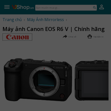
Skip
to
Bạn
content
muốn
mua
Trang chủ
›
Máy Ảnh Mirrorless
›
gì...
Máy ảnh Canon EOS R6 V | Chính hãng
Chia sẻ
Tạo bản in