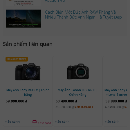
Auction 48
Cách Biến Một Bức Ảnh RAW Phẳng Và
Nhiễu Thành Bức Ảnh Ngân Hà Tuyệt Đẹp
Sản phẩm liên quan
HÀNG ĐẶT TRƯỚC
Máy ảnh Sony RX10 V | Chính
Máy Ảnh Canon EOS R6 III |
Máy ảnh Sony Al
hãng
Chính Hãng
+ Lens Tamron 
G2 | Chí
59.990.000 ₫
60.490.000 ₫
58.880.000 ₫
71.830.000 ₫
67.490.000 ₫
GIẢM 11.340.000 ₫
GIẢM 
+ So sánh
+ So sánh
+ So sánh
1.590.000đ