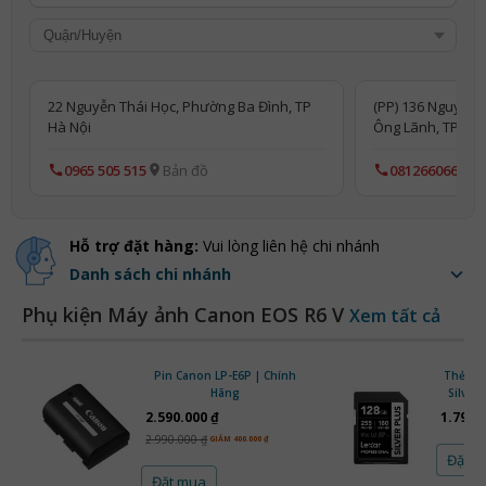
22 Nguyễn Thái Học, Phường Ba Đình, TP
(PP) 136 Nguyễn 
Hà Nội
Ông Lãnh, TP Hồ 
0965 505 515
Bản đồ
0812660666
Hỗ trợ đặt hàng:
Vui lòng liên hệ chi nhánh
Danh sách chi nhánh
Phụ kiện Máy ảnh Canon EOS R6 V
Xem tất cả
Pin Canon LP-E6P | Chính
Thẻ nhớ
Hãng
Silver
128GB 
2.590.000 ₫
1.790.
2.990.000 ₫
GIẢM 400.000 ₫
Đặt 
Đặt mua