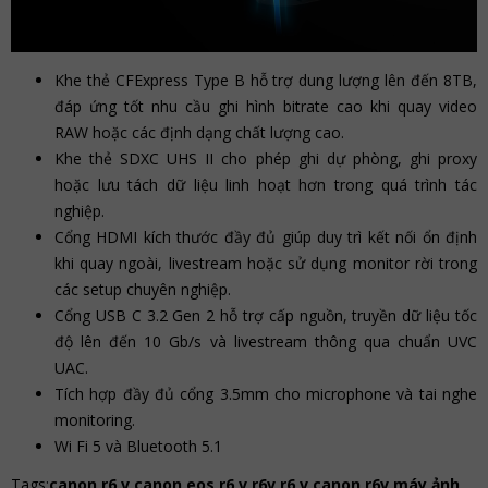
Khe thẻ CFExpress Type B hỗ trợ dung lượng lên đến 8TB,
đáp ứng tốt nhu cầu ghi hình bitrate cao khi quay video
RAW hoặc các định dạng chất lượng cao.
Khe thẻ SDXC UHS II cho phép ghi dự phòng, ghi proxy
hoặc lưu tách dữ liệu linh hoạt hơn trong quá trình tác
nghiệp.
Cổng HDMI kích thước đầy đủ giúp duy trì kết nối ổn định
khi quay ngoài, livestream hoặc sử dụng monitor rời trong
các setup chuyên nghiệp.
Cổng USB C 3.2 Gen 2 hỗ trợ cấp nguồn, truyền dữ liệu tốc
độ lên đến 10 Gb/s và livestream thông qua chuẩn UVC
UAC.
Tích hợp đầy đủ cổng 3.5mm cho microphone và tai nghe
monitoring.
Wi Fi 5 và Bluetooth 5.1
Tags:
canon r6 v,canon eos r6 v,r6v,r6 v,canon r6v,máy ảnh