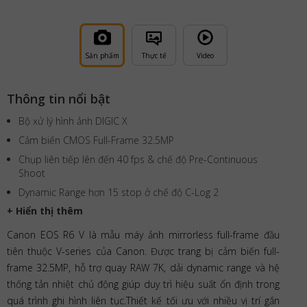
Sản phẩm
Thực tế
Video
Thông tin nổi bật
Bộ xử lý hình ảnh DIGIC X
Cảm biến CMOS Full-Frame 32.5MP
Chụp liên tiếp lên đến 40 fps & chế độ Pre-Continuous
Shoot
Dynamic Range hơn 15 stop ở chế độ C-Log 2
+ Hiển thị thêm
Canon EOS R6 V là mẫu máy ảnh mirrorless full-frame đầu
tiên thuộc V-series của Canon. Được trang bị cảm biến full-
frame 32.5MP, hỗ trợ quay RAW 7K, dải dynamic range và hệ
thống tản nhiệt chủ động giúp duy trì hiệu suất ổn định trong
quá trình ghi hình liên tục.Thiết kế tối ưu với nhiều vị trí gắn