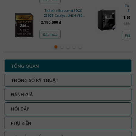
Tủ ch
Thẻ nhớ Exascend SDXC
30C |
256GB Catalyst UHS-I V30
1.550.
180MB/s 150MB/s | Chính
2.190.000 ₫
1.650.00
Hãng
Đặt mua
Đặt 
TỔNG QUAN
THÔNG SỐ KỸ THUẬT
ĐÁNH GIÁ
HỎI ĐÁP
PHỤ KIỆN