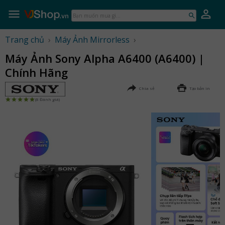
Skip
to
Bạn
content
muốn
mua
Trang chủ
›
Máy Ảnh Mirrorless
›
gì...
Máy Ảnh Sony Alpha A6400 (A6400) |
Chính Hãng
Chia sẻ
Tạo bản in
(8 Đánh giá)