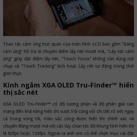
Thao tác cảm ứng trực quan của màn hình LCD bao gồm “Bảng
cảm ứng” hỗ trợ di chuyển điểm lấy nét mượt mà, “Lấy nét cảm
ứng” giúp đặt điểm lấy nét, “Touch Focus” không cần dùng nút
chụp và “Touch Tracking” kích hoạt Lấy nét tự động trong thời
gian thực.
Kính ngắm XGA OLED Tru-Finder™ hiển
thị sắc nét
XGA OLED Tru-Finder™ có độ tương phản và độ phân giải cao
mang đến khả năng hiển thị vượt trội cùng với chi tiết rõ nét ngay
cả trong vùng tối, màu sắc cũng được hiển thị chính xác và
chuyển động mượt mà với các tùy chọn tốc độ khung hình hiển thị
là 60fps hoặc 120fps. Ngoài ra anh em có thể chọn mục cài đặt