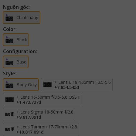
Nguồn gốc:
Chính hãng
Color:
Black
Configuration:
Base
Style:
+ Lens E 18-135mm F3.5-5.6
Body Only
+
7.854.545đ
+ Lens 16-50mm f/3.5-5.6 OSS II
+
1.472.727đ
+ Lens Sigma 18-50mm f/2.8
+
9.817.091đ
+ Lens Tamron 17-70mm f/2.8
+
10.817.091đ