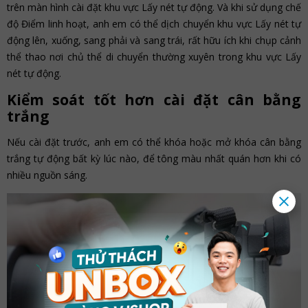
trên màn hình cài đặt khu vực Lấy nét tự động. Và khi sử dụng chế
độ Điểm linh hoạt, anh em có thể dịch chuyển khu vực Lấy nét tự
động lên, xuống, sang phải và sang trái, rất hữu ích khi chụp cảnh
thể thao nơi chủ thể di chuyển thường xuyên trong khu vực Lấy
nét tự động.
Kiểm soát tốt hơn cài đặt cân bằng
trắng
Nếu cài đặt trước, anh em có thể khóa hoặc mở khóa cân bằng
trắng tự động bất kỳ lúc nào, để tông màu nhất quán hơn khi có
nhiều nguồn sáng.