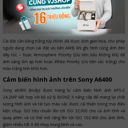
Cài đặt cân bằng trắng tùy chỉnh đã được đơn giản hóa, cho phép
người dùng chọn cài đặt ưu tiên AWB khi ghi hình cùng ánh đèn
dây tóc – hoặc Atmosphere Priority (Ưu tiên bầu không khí) để
ánh sáng ấm áp hơn hoặc White Priority (Ưu tiên sắc trắng) cho
màu trắng tinh khôi hơn.
Cảm biến hình ảnh trên Sony A6400
Sony a6400 (body) được trang bị cảm biến hình ảnh APS-C
24,2MP kết hợp với bộ xử lý BIONZ X nâng cấp để mang lại chất
lượng hình ảnh và tái tạo màu sắc được cải thiện trong mọi điều
kiện chụp. ISO tiêu chuẩn lên tới ISO 32.000 cho cả ảnh tĩnh và
quay phim và có thể mở rộng lên tới ISO 102.400 cho ảnh tĩnh,
giảm nhiễu tốt ở độ nhạy trung bình và cao.