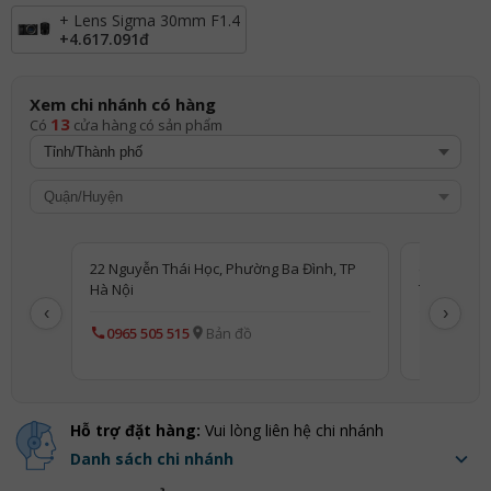
+ Lens Sigma 30mm F1.4
+
4.617.091đ
Xem chi nhánh có hàng
13
Có
cửa hàng có sản phẩm
22 Nguyễn Thái Học, Phường Ba Đình, TP
(PP) 22 Ng
Hà Nội
TP Hà Nội
‹
›
0965 505 515
Bản đồ
0813 660
Hỗ trợ đặt hàng:
Vui lòng liên hệ chi nhánh
Danh sách chi nhánh